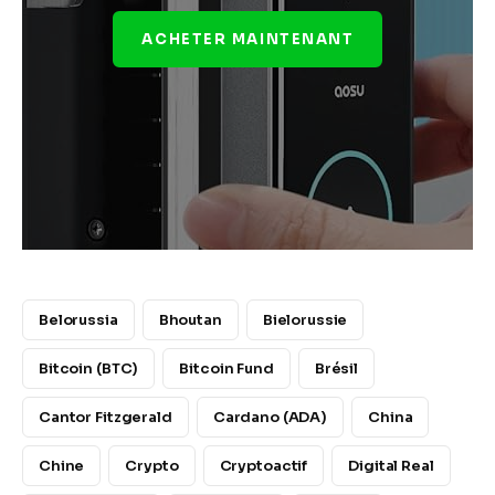
ACHETER MAINTENANT
Belorussia
Bhoutan
Bielorussie
Bitcoin (BTC)
Bitcoin Fund
Brésil
Cantor Fitzgerald
Cardano (ADA)
China
Chine
Crypto
Cryptoactif
Digital Real