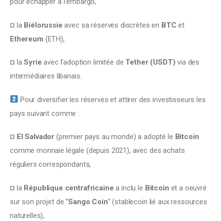
pour échapper à l’embargo, 
¤ la 
Biélorussie
 avec sa réserves discrètes en 
BTC
 et 
Ethereum
 (ETH), 
¤ la 
Syrie
 avec l’adoption limitée de 
Tether (USDT) 
via des 
intermédiaires libanais.
 Pour diversifier les réserves et attirer des investisseurs les 
pays suivant comme :
¤ 
El Salvador
 (premier pays au monde) a adopté le 
Bitcoin
comme monnaie légale (depuis 2021), avec des achats 
réguliers correspondants, 
¤ la 
République centrafricaine
 a inclu le 
Bitcoin
 et a oeuvré 
sur son projet de “
Sango Coin
” (stablecoin lié aux ressources 
naturelles), 