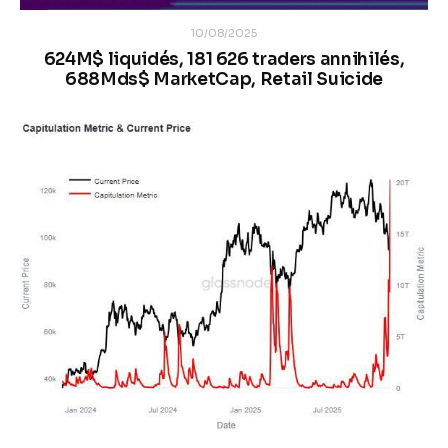
10/08/2025
624M$ liquidés, 181 626 traders annihilés,
688Mds$ MarketCap, Retail Suicide