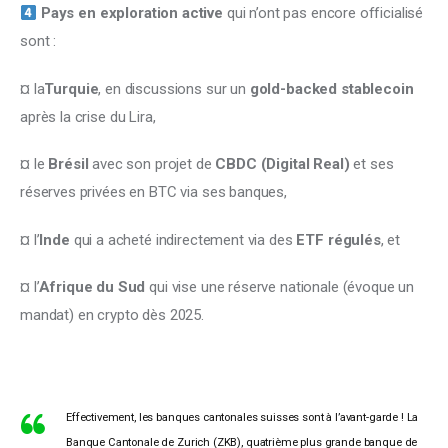
 Pays en exploration active 
qui n’ont pas encore officialisé 
sont :
¤ la
Turquie
, en discussions sur un 
gold-backed stablecoin
après la crise du Lira,
¤ le 
Brésil
 avec son projet de 
CBDC (Digital Real)
 et ses 
réserves privées en BTC via ses banques, 
¤ l’
Inde
 qui a acheté indirectement via des 
ETF régulés
, et 
¤ l’
Afrique du Sud
 qui vise une réserve nationale (évoque un 
mandat) en crypto dès 2025.
Effectivement, les banques cantonales suisses sont à l’avant-garde ! La
Banque Cantonale de Zurich (ZKB), quatrième plus grande banque de