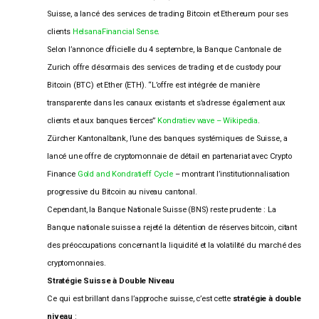
Suisse, a lancé des services de trading Bitcoin et Ethereum pour ses
clients
Helsana
Financial Sense
.
Selon l’annonce officielle du 4 septembre, la Banque Cantonale de
Zurich offre désormais des services de trading et de custody pour
Bitcoin (BTC) et Ether (ETH). “L’offre est intégrée de manière
transparente dans les canaux existants et s’adresse également aux
clients et aux banques tierces”
Kondratiev wave – Wikipedia
.
Zürcher Kantonalbank, l’une des banques systémiques de Suisse, a
lancé une offre de cryptomonnaie de détail en partenariat avec Crypto
Finance
Gold and Kondratieff Cycle
– montrant l’institutionnalisation
progressive du Bitcoin au niveau cantonal.
Cependant, la Banque Nationale Suisse (BNS) reste prudente : La
Banque nationale suisse a rejeté la détention de réserves bitcoin, citant
des préoccupations concernant la liquidité et la volatilité du marché des
cryptomonnaies.
Stratégie Suisse à Double Niveau
Ce qui est brillant dans l’approche suisse, c’est cette
stratégie à double
niveau
: