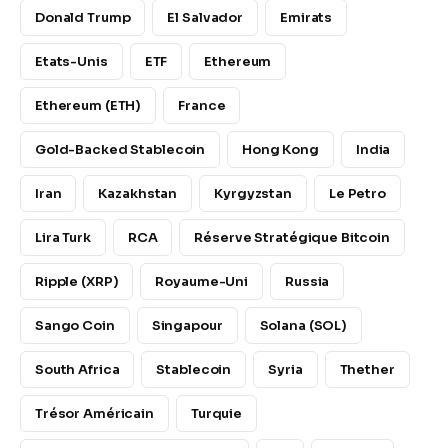
Donald Trump
El Salvador
Emirats
Etats-Unis
ETF
Ethereum
Ethereum (ETH)
France
Gold-Backed Stablecoin
Hong Kong
India
Iran
Kazakhstan
Kyrgyzstan
Le Petro
Lira Turk
RCA
Réserve Stratégique Bitcoin
Ripple (XRP)
Royaume-Uni
Russia
Sango Coin
Singapour
Solana (SOL)
South Africa
Stablecoin
Syria
Thether
Trésor Américain
Turquie