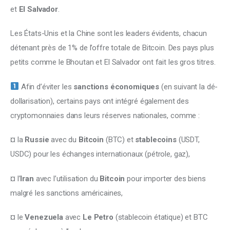
et 
El Salvador
.
Les États-Unis et la Chine sont les leaders évidents, chacun 
détenant près de 1% de l’offre totale de Bitcoin. Des pays plus 
petits comme le Bhoutan et El Salvador ont fait les gros titres.
 Afin d’éviter les 
sanctions économiques
 (en suivant la dé-
dollarisation), certains pays ont intégré également des 
cryptomonnaies dans leurs réserves nationales, comme :
¤ la 
Russie
 avec du 
Bitcoin
 (BTC) et 
stablecoins
 (USDT, 
USDC) pour les échanges internationaux (pétrole, gaz), 
¤ l’
Iran
 avec l’utilisation du 
Bitcoin
 pour importer des biens 
malgré les sanctions américaines, 
¤ le 
Venezuela
 avec 
Le Petro
 (stablecoin étatique) et BTC 