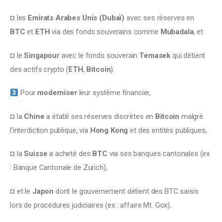
¤ les 
Emirats Arabes Unis (Dubaï)
 avec ses réserves en 
BTC
 et 
ETH
 via des fonds souverains comme 
Mubadala
, et 
¤ le 
Singapour
 avec le fonds souverain 
Temasek
 qui détient 
des actifs crypto (
ETH
, 
Bitcoin
).
Pour
 moderniser 
leur système financier,
¤ la 
Chine
 a établi ses réserves discrètes en
 Bitcoin 
malgré 
l’interdiction publique, via 
Hong Kong
 et des entités publiques, 
¤ la 
Suisse
 a acheté des 
BTC
 via ses banques cantonales (ex 
: Banque Cantonale de Zurich), 
¤ et le 
Japon
 dont le gouvernement détient des BTC saisis 
lors de procédures judiciaires (ex : affaire Mt. Gox).