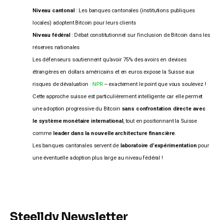
Niveau cantonal
: Les banques cantonales (institutions publiques
locales) adoptent Bitcoin pour leurs clients
Niveau fédéral
: Débat constitutionnel sur l’inclusion de Bitcoin dans les
réserves nationales
Les défenseurs soutiennent qu’avoir 75% des avoirs en devises
étrangères en dollars américains et en euros expose la Suisse aux
risques de dévaluation
: NPR
– exactement le point que vous soulevez !
Cette approche suisse est particulièrement intelligente car elle permet
une adoption progressive du Bitcoin
sans confrontation directe avec
le système monétaire international
, tout en positionnant la Suisse
comme
leader dans la nouvelle architecture financière
.
Les banques cantonales servent de
laboratoire d’expérimentation
pour
une éventuelle adoption plus large au niveau fédéral !
Steelldy Newsletter