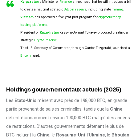
Kyrgyzstan
‘s Minister of
Finance
announced that he will introduce a bill
to create a national strategic
Bitcoin
reserve
, including state
mining
.
Vietnam
has approved a five‑year pilot program for
cryptocurrency
trading
platforms
.
President of
Kazakhstan
Kassym-Jomart Tokayev proposed creating a
strategic
Crypto Reserve
.
The U.S. Secretary of Commerce, through Cantor Fitzgerald, launched a
Bitcoin
fund.
Holdings gouvernementaux actuels (2025)
Les 
États-Unis
 mènent avec près de 198,000 BTC, en grande 
partie provenant de saisies criminelles, tandis que la 
Chine
détient étonnamment environ 190,000 BTC malgré des années 
de restrictions. D’autres gouvernements détenant le plus de 
BTC incluent la 
Chine
, le 
Royaume-Uni
, l’
Ukraine
, le 
Bhoutan