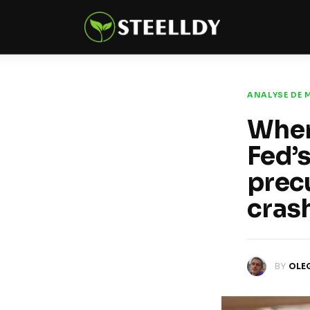
Climate
Markets
Tech
ANALYSE DE 
Reports
When
Fed’
Shop
precu
cras
BY
OLE