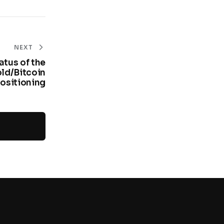
NEXT
tatus of the
old/Bitcoin
ositioning