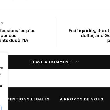
US
tion
fessions les plus
Fed liquidity, the s
par des
dollar, and G
nts dus à l’IA
p
LEAVE A COMMENT
re
s
er
MENTIONS LEGALES
A PROPOS DE NOUS