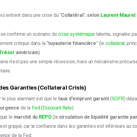
is entrent dans une crise du “
Collatéral
“, 
selon 
Laurent Maurel
.
yse confirme un scénario de 
crise systémique
 latente, signalée pa
ment critique dans la “
tuyauterie financière
” (le 
collatéral
, prin
Trésor
 américain
).
ène n’est pas une simple récession, mais un mécanisme précurse
taire.
 des
Garanties
(
Collateral Crisis
)
r le plus alarmant est que le
 taux d’emprunt garanti
 (
SOFR
) dépa
’urgence
 de la 
Fed
 (
Discount Rate
).
que le 
marché du 
REPO
 (la 
circulation de liquidité garantie par
 est grippé, car la confiance dans les garanties est inférieure au co
gence de la Fed.