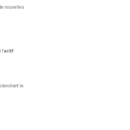
de nouvelles 
 l’
actif 
éclenchant le 