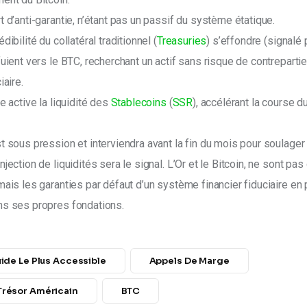
t d’anti-garantie, n’étant pas un passif du système étatique.
dibilité du collatéral traditionnel (
Treasuries
) s’effondre (signalé 
fuient vers le BTC, recherchant un actif sans risque de contrepartie
iaire.
e active la liquidité des 
Stablecoins
 (
SSR
), accélérant la course d
t sous pression et interviendra avant la fin du mois pour soulager 
injection de liquidités sera le signal. L’Or et le Bitcoin, ne sont pas 
mais les garanties par défaut d’un système financier fiduciaire en 
ns ses propres fondations.
uide Le Plus Accessible
Appels De Marge
Trésor Américain
BTC