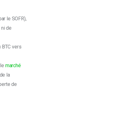
par le SOFR), 
 ni de 
u BTC vers 
le 
marché 
de la 
perte de 