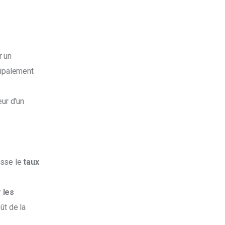
 
r un 
cipalement 
ur d’un 
sse le 
taux 
 les 
ût de la 