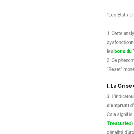
“Les États-Un
1. Cette anal
dysfonctionne
les 
bons du 
2. Ce phénom
“Reset” moné
I. La Crise
3. L’indicateu
d’emprunt d
Cela signifie 
Treasuries
)
pénalité d’ur