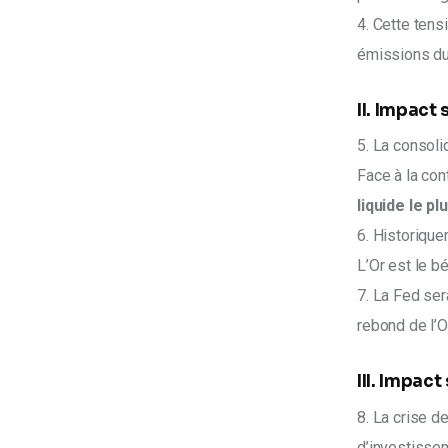
4. Cette tens
émissions du
II. Impact s
5. La consoli
Face à la cont
liquide le p
6. Historique
L’Or est le bé
7. La Fed sera
rebond de l’
III. Impact
8. La crise d
d’investissem