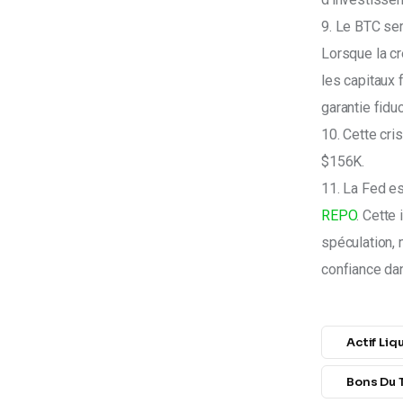
9. Le BTC ser
Lorsque la cré
les capitaux 
garantie fiduc
10. Cette cris
$156K.
11. La Fed es
REPO
. Cette 
spéculation, 
confiance da
Actif Liq
Bons Du 