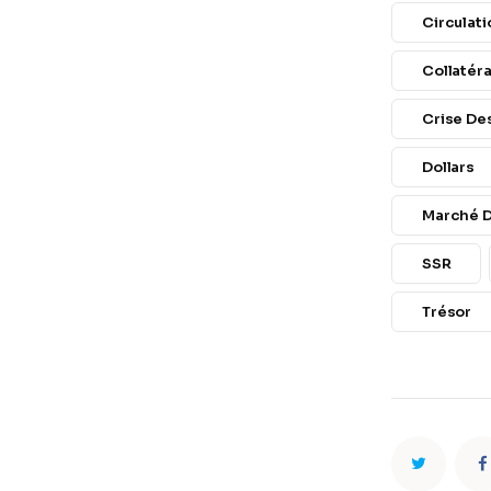
Circulati
Collatér
Crise De
Dollars
Marché 
SSR
Trésor