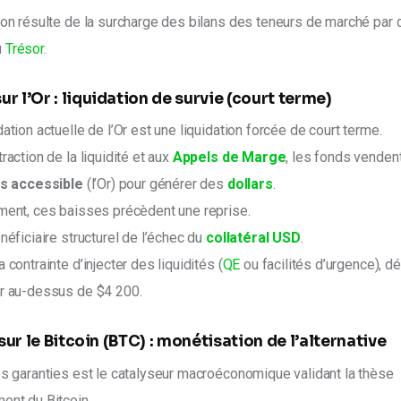
ion résulte de la surcharge des bilans des teneurs de marché par 
 
Trésor
.
ur l’
Or
: liquidation de survie (court terme)
dation actuelle de l’Or est une liquidation forcée de court terme.
raction de la liquidité et aux 
Appels de Marge
, les fonds vendent
lus accessible
 (l’Or) pour générer des 
dollars
.
ment, ces baisses précèdent une reprise.
néficiaire structurel de l’échec du 
collatéral USD
.
 contrainte d’injecter des liquidités (
QE
 ou facilités d’urgence), d
Or au-dessus de $4 200.
 sur le
Bitcoin
(
BTC
) : monétisation de l’alternative
es garanties est le catalyseur macroéconomique validant la thèse 
ent du Bitcoin.