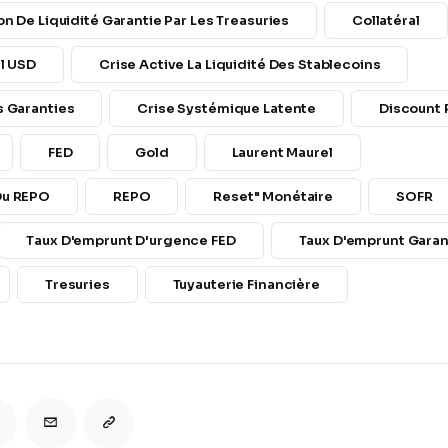
on De Liquidité Garantie Par Les Treasuries
Collatéral
al USD
Crise Active La Liquidité Des Stablecoins
s Garanties
Crise Systémique Latente
Discount 
FED
Gold
Laurent Maurel
Du REPO
REPO
Reset" Monétaire
SOFR
Taux D'emprunt D'urgence FED
Taux D'emprunt Garan
Tresuries
Tuyauterie Financière