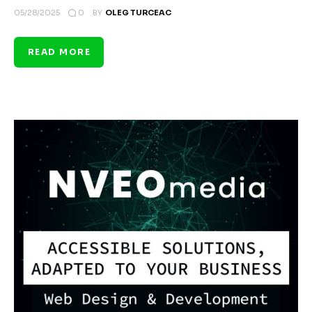
0
05/28/2025
BY
OLEG TURCEAC
READ MORE