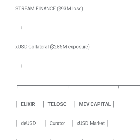
STREAM FINANCE ($93M loss)
    ↓
xUSD Collateral ($285M exposure)
    ↓
┌──────────────┬──────────────┬─────
│ 
 ELIXIR
    │  TELOSC      │  MEV CAPITAL
 │
│  deUSD       │  Curator     │  xUSD Market │