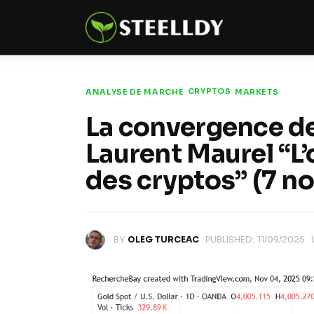
Climate
Markets
Tech
CRYPTOS
ANALYSE DE MARCHÉ
MARKETS
La convergence des
Reports
Laurent Maurel “L’
Shop
des cryptos” (7 
BY
OLEG TURCEAC
PUBLISHED:
11/09/2025