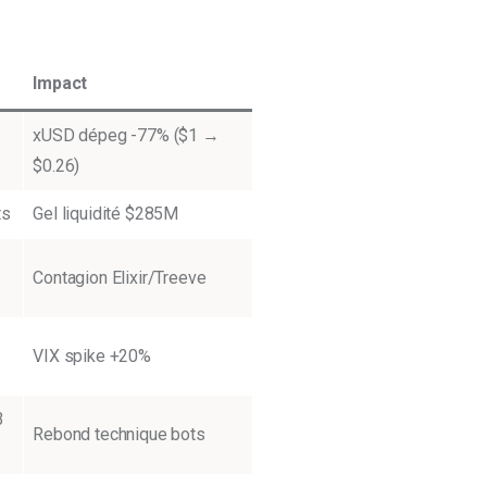
Impact
xUSD dépeg -77% ($1 →
$0.26)
ts
Gel liquidité $285M
Contagion Elixir/Treeve
VIX spike +20%
3
Rebond technique bots