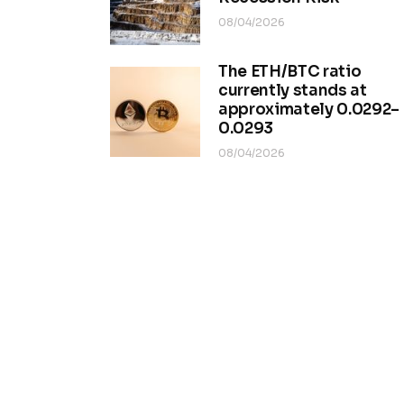
08/04/2026
The ETH/BTC ratio
currently stands at
approximately 0.0292–
0.0293
08/04/2026