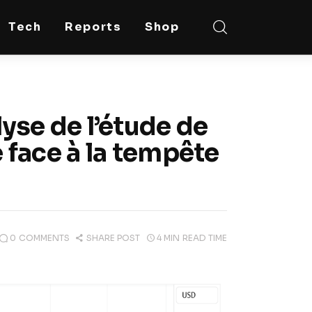
Tech
Reports
Shop
lyse de l’étude de
e face à la tempête
0
COMMENTS
SHARE POST
4 MIN
READ TIME