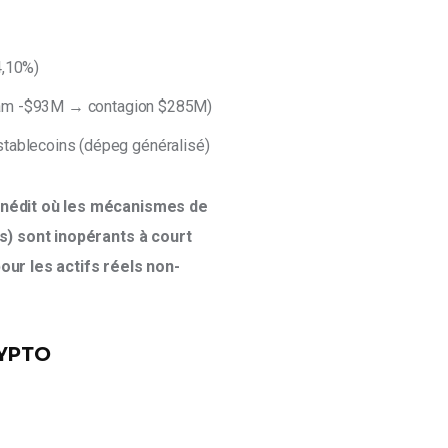
4,10%)
tream -$93M → contagion $285M)
stablecoins (dépeg généralisé)
inédit où les mécanismes de 
s) sont inopérants à court 
our les actifs réels non-
RYPTO