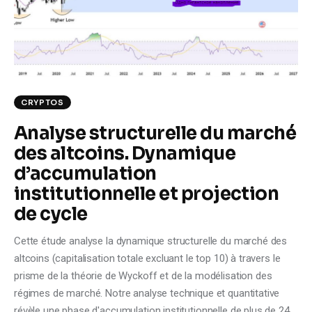
Climate
Markets
Tech
CRYPTOS
Reports
Analyse structurelle du marché
des altcoins. Dynamique
Shop
d’accumulation
institutionnelle et projection
de cycle
Cette étude analyse la dynamique structurelle du marché des
altcoins (capitalisation totale excluant le top 10) à travers le
prisme de la théorie de Wyckoff et de la modélisation des
régimes de marché. Notre analyse technique et quantitative
révèle une phase d'accumulation institutionnelle de plus de 24