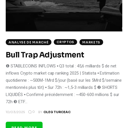
CRYPTOS
ANALYSE DE MARCHÉ
MARKETS
Bull Trap Adjustment
❶ STABLECOINS INFLOWS ▪ Q3 total : 45,6 milliards $ de net
inflows Crypto market cap ranking 2025 | Statista ▪ Estimation
quotidienne : ~500M-1Mrd $/jour (basé sur les 5Mrd $/semaine
mentionnés plus tôt) ▪ Sur 72h : ~1,5-3 milliards $ ❷ SHORTS
LIQUIDÉS ▪ Confirmé précédemment : ~450-600 millions $ sur
72h ❸ ETF…
0
10/03/2025
BY
OLEG TURCEAC
READ MORE