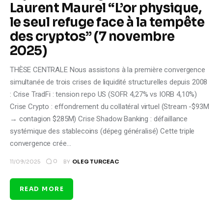
Laurent Maurel “L’or physique,
le seul refuge face à la tempête
des cryptos” (7 novembre
2025)
THÈSE CENTRALE Nous assistons à la première convergence
simultanée de trois crises de liquidité structurelles depuis 2008
: Crise TradFi : tension repo US (SOFR 4,27% vs IORB 4,10%)
Crise Crypto : effondrement du collatéral virtuel (Stream -$93M
→ contagion $285M) Crise Shadow Banking : défaillance
systémique des stablecoins (dépeg généralisé) Cette triple
convergence crée…
0
11/09/2025
BY
OLEG TURCEAC
READ MORE