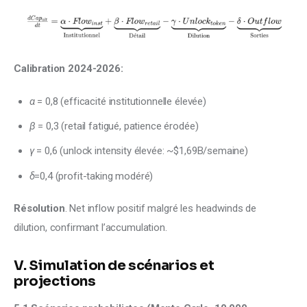
Calibration 2024-2026:
α
= 0,8 (efficacité institutionnelle élevée)
β
= 0,3 (retail fatigué, patience érodée)
γ
= 0,6 (unlock intensity élevée: ~$1,69B/semaine)
δ
=0,4 (profit-taking modéré)
Résolution
. Net inflow positif malgré les headwinds de 
dilution, confirmant l’accumulation.
V. Simulation de scénarios et
projections