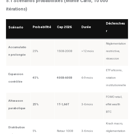
5.1 Scénarios probabilistes (Monte Carlo, 10 000 
itérations)
Déclencheu
Probabilité
Cap 2026
Durée
Scénario
r
Réglementation
Accumulatio
25%
150B-200B
>12 mois
restrictive,
n prolongée
récession
ETF altcoins,
Expansion
45%
400B-600B
6-9 mois
rotation
contrôlée
institutionnelle
FOMO retail,
Altseason
25%
1T-1,66T
3-6 mois
effet wealth
parabolique
BTC
Krach macro,
Distribution
5%
Retour 100B
3-6 mois
réglementation