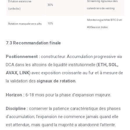
Screening rigoureux des
Dilution excessive
30%
calendriers de vesting
(unlocks)
Monitoring actif de BTC.D et
10%
Rotation manquée vers alts
AltSeason Index
7.3 Recommandation finale
Positionnement :
 constructeur. Accumulation progressive via 
DCA dans les altcoins de liquidité institutionnelle (
ETH, SOL, 
AVAX, LINK
) avec exposition croissante au fur et à mesure de 
la validation des 
signaux de rotation
.
Horizon :
 6-18 mois pour la phase d’expansion majeure.
Discipline :
 conserver la patience caractéristique des phases 
d’accumulation; l’expansion ne commence jamais quand elle 
est attendue, mais quand la majorité a abandonné l’attente.