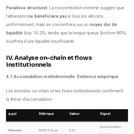
Paradoxe structurel
. La concentration extrême suggère que 
l’altseason 
ne bénéficiera pas
 à tous les altcoins 
uniformément, mais se concentrera sur un 
noyau dur de 
liquidité
 (top 10-20), tandis que la longue queue (bottom 80%) 
souffrira d’une liquidité insuffisante
IV. Analyse on-chain et flows
institutionnels
4.1 Accumulation institutionnelle. Evidence empirique
Les données on-chain et les flows institutionnels confirment 
la thèse d’accumulation
Métrique
Valeur
Signal
Actif
Sous-évaluation
Ethereum
MVRV Z-Score
0,29