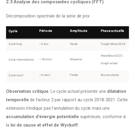
2.3 Analyse des composantes cycliques (FFT)
Décomposition spectrale de la série de prix
Période
Amplitude
Phase actuelle
Cycle
Cycle long
~4 ans
Haute
Trough début 2026
Peak début 2025,
~18 mois
Moyenne
Cycle intermédiaire
trough actuel
~4 mois
Faible
Accumulation
Cycle court
Observation critique
. Le cycle actuel présente une 
dilatation 
temporelle
 de facteur 2 par rapport au cycle 2018-2021. Cette 
extension n’indique pas l’annulation du cycle mais une 
accumulation d’énergie potentielle
 supérieure, conforme à 
la 
loi de cause et effet de Wyckoff
.