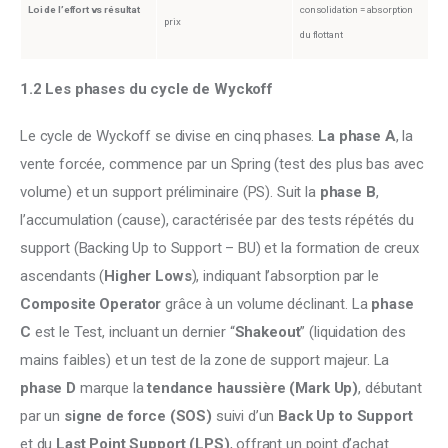
Loi de l’effort vs résultat
consolidation = absorption
prix
du flottant
1.2 Les phases du cycle de Wyckoff
Le cycle de Wyckoff se divise en cinq phases. 
La phase A
, la 
vente forcée, commence par un Spring (test des plus bas avec 
volume) et un support préliminaire (PS). Suit la 
phase B
, 
l’accumulation (cause), caractérisée par des tests répétés du 
support (Backing Up to Support – BU) et la formation de creux 
ascendants (
Higher Lows
), indiquant l’absorption par le 
Composite Operator
 grâce à un volume déclinant. La
 phase 
C 
est le Test, incluant un dernier “
Shakeout
” (liquidation des 
mains faibles) et un test de la zone de support majeur. La
phase D
 marque la 
tendance haussière (Mark Up)
, débutant 
par un 
signe de force (SOS)
 suivi d’un 
Back Up to Support 
et du
 Last Point Support (LPS)
, offrant un point d’achat 