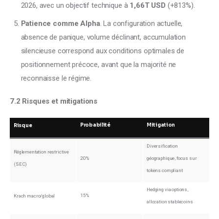
2026, avec un objectif technique à
1,66T USD
(+813%).
Patience comme Alpha
. La configuration actuelle,
absence de panique, volume déclinant, accumulation
silencieuse correspond aux conditions optimales de
positionnement précoce, avant que la majorité ne
reconnaisse le régime.
7.2 Risques et mitigations
Probabilité
Mitigation
Risque
Diversification
Réglementation restrictive
20%
géographique, focus sur
(SEC)
tokens compliant
Hedging via options,
15%
Krach macro/global
allocation stablecoins