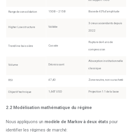
150B – 215B
Base de 43% d’amplitude
Range de consolidation
3 creux ascendants depuis
Validée
Higher Low structure
2022
Rupture de 4 ans de
Cassée
Trendline baissière
compression
Absorption institutionnelle
Décroissant
Volume
classique
47,40
Zone neutre, non suracheté
RSI
1,66T USD
Projection 1:1 de la base
Objectif technique
2.2 Modélisation mathématique du régime
Nous appliquons un 
modèle de Markov à deux états
 pour 
identifier les régimes de marché: