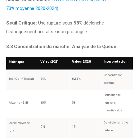
73% moyenne 2020-2024)
Seuil Critique:
 Une rupture sous 
58%
 déclenche 
historiquement une altseason prolongée
3.3 Concentration du marché. Analyse de la Queue
Valeur 2021
Valeur 2026
Interprétation
Métrique
Concentration
Top 10 alt / Total alt
64%
82,5%
extrême
Rétraction de
Altcoins >$1B
105
58
l’univers
investissable
Demi-vie narrative
Durée moyenne
61j
19j
réduite
rally