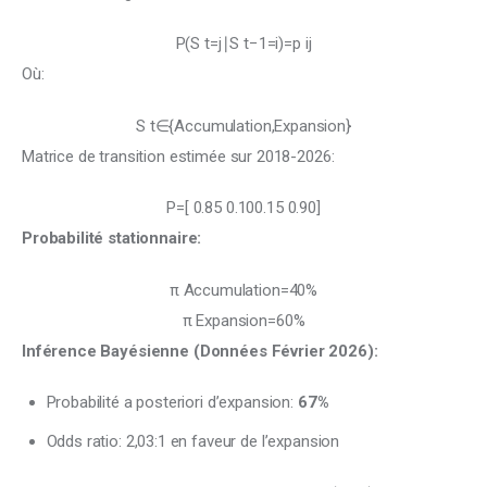
P(S t ​ =j∣S t−1 ​ =i)=p ij ​
Où:
S t ​ ∈{Accumulation,Expansion}
Matrice de transition estimée sur 2018-2026:
P=[ 0.85 0.10 ​ 0.15 0.90 ​ ]
Probabilité stationnaire:
π Accumulation ​ =40%
π Expansion ​ =60%
Inférence Bayésienne (Données Février 2026):
Probabilité a posteriori d’expansion:
67%
Odds ratio: 2,03:1 en faveur de l’expansion