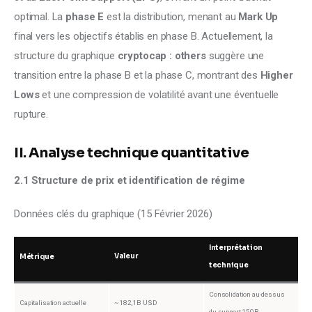
optimal. La
 phase E
 est la distribution, menant au
 Mark Up
final vers les objectifs établis en phase B. Actuellement, la 
structure du graphique 
cryptocap : others 
suggère une 
transition entre la phase B et la phase C, montrant des 
Higher 
Lows 
et une compression de volatilité avant une éventuelle 
rupture.
II. Analyse technique quantitative
2.1 Structure de prix et identification de régime
Données clés du graphique (15 Février 2026)
Interprétation
Valeur
Métrique
technique
Consolidation au-dessus
Capitalisation actuelle
~182,1B USD
du support 150B