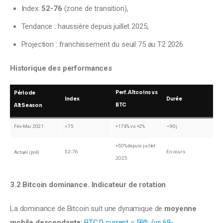
Index:
52-76
(zone de transition),
Tendance : haussière depuis juillet 2025,
Projection : franchissement du seuil 75 au T2 2026.
Historique des performances
Perf. Altcoins vs
Période
Index
Durée
BTC
AltSeason
Fév-Mai 2021
>75
+174% vs +2%
~90j
+50% depuis juillet
52-76
En cours
Actuel (pré)
2025
3.2 Bitcoin dominance. Indicateur de rotation
La dominance de Bitcoin suit une dynamique de 
moyenne 
mobile descendante
: 
BTC.D current​ ≈ 59% (vs 69-