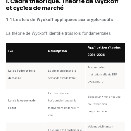
I. Cadre théorique. Théorie de Wyckoff
et cycles de marché
1.1 Les lois de Wyckoff appliquées aux crypto-actifs
La théorie de Wyckoff identifie trois lois fondamentales
Application altcoins
Description
Loi
2024-2026
Accumulation
Loi de l’offre et de la
Le prix monte quand la
institutionnelle via ETF,
demande
demande excède l’offre
DATs, et OTC
La consolidation
Base de 24+ mois = cause
Loi de la cause et de
horizontale = cause; le
pour expansion
l’effet
mouvement tendanciel =
proportionnelle
effet
Volume déclinant en
Le volume doit confirmer le