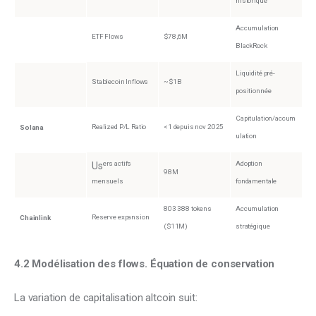
historique
Accumulation
ETF Flows
$78,6M
BlackRock
Liquidité pré-
Stablecoin Inflows
~$1B
positionnée
Capitulation/accum
Realized P/L Ratio
<1 depuis nov 2025
Solana
ulation
ers actifs
Adoption
Us
98M
mensuels
fondamentale
803 388 tokens
Accumulation
Reserve expansion
Chainlink
($11M)
stratégique
4.2 Modélisation des flows. Équation de conservation
La variation de capitalisation altcoin suit: