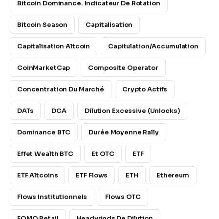
Bitcoin Dominance. Indicateur De Rotation
Bitcoin Season
Capitalisation
Capitalisation Altcoin
Capitulation/accumulation
CoinMarketCap
Composite Operator
Concentration Du Marché
Crypto Actifs
DATs
DCA
Dilution Excessive (unlocks)
Dominance BTC
Durée Moyenne Rally
Effet Wealth BTC
Et OTC
ETF
ETF Altcoins
ETF Flows
ETH
Ethereum
Flows Institutionnels
Flows OTC
FOMO Retail
Headwinds De Dilution