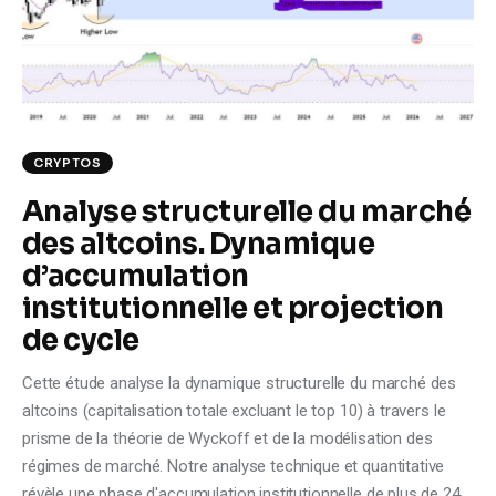
Climate
Markets
Tech
CRYPTOS
Reports
Analyse structurelle du marché
des altcoins. Dynamique
Shop
d’accumulation
institutionnelle et projection
de cycle
Cette étude analyse la dynamique structurelle du marché des
altcoins (capitalisation totale excluant le top 10) à travers le
prisme de la théorie de Wyckoff et de la modélisation des
régimes de marché. Notre analyse technique et quantitative
révèle une phase d'accumulation institutionnelle de plus de 24