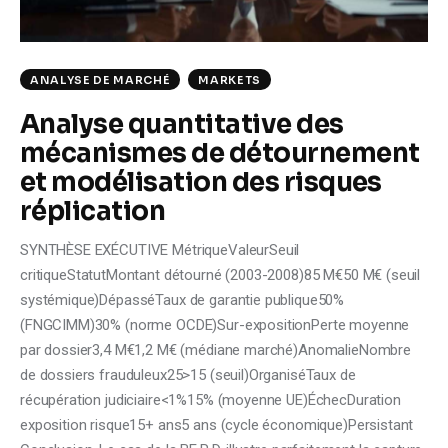
ANALYSE DE MARCHÉ
MARKETS
Analyse quantitative des
mécanismes de détournement
et modélisation des risques
réplication
SYNTHÈSE EXÉCUTIVE MétriqueValeurSeuil
critiqueStatutMontant détourné (2003-2008)85 M€50 M€ (seuil
systémique)DépasséTaux de garantie publique50%
(FNGCIMM)30% (norme OCDE)Sur-expositionPerte moyenne
par dossier3,4 M€1,2 M€ (médiane marché)AnomalieNombre
de dossiers frauduleux25>15 (seuil)OrganiséTaux de
récupération judiciaire<1%15% (moyenne UE)ÉchecDuration
exposition risque15+ ans5 ans (cycle économique)Persistant