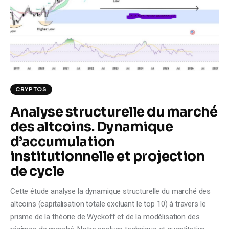
Climate
Markets
Tech
Reports
CRYPTOS
Analyse structurelle du marché
Shop
des altcoins. Dynamique
d’accumulation
institutionnelle et projection
de cycle
Cette étude analyse la dynamique structurelle du marché des
altcoins (capitalisation totale excluant le top 10) à travers le
prisme de la théorie de Wyckoff et de la modélisation des