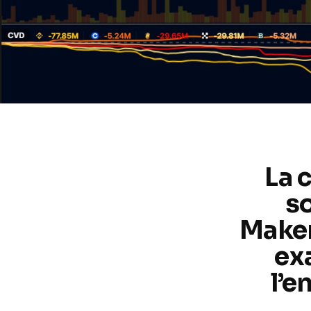
La 
so
Maker
exa
l’e