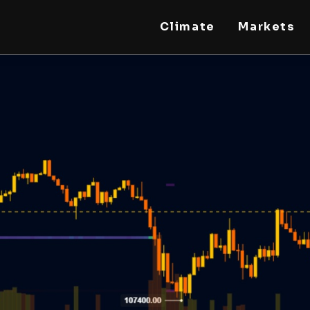
Climate
Markets
STEELLDY
Through Steelldy consulting company, I assist
companies, fintechs, and institutions in two
key areas: ◙ Economic and financial statistical
modeling via our DaaS & SaaS software
(macroeconomic index platform). Analysis of
the transition to a multipolar world:
stablecoins, gold, copper, precious metals,
industrial metals, oil, dollars, euros, yuan, yen,
rubles, CBDC, BISIH, mBridge, Unified Ledger,
BRICS, and global regulations. ◙ Web3 Law &
Taxation Legal and Tax structuring of
blockchain-based projects, RWA,
tokenization, cryptocurrency (stablecoins,
CBDC), decentralized autonomous
organizations (DAO), MiCA compliance, ISO
20022, AI, MANBRIC/biotech technologies,
robotics, smart cities, and ESG taxonomy.