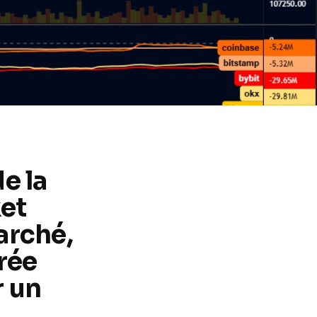
e la
ket
arché,
crée
r un