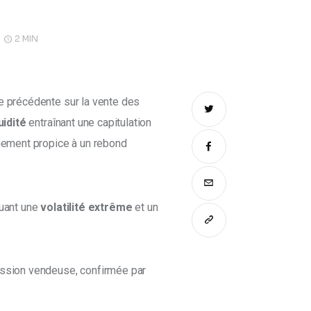
2 MIN
e précédente sur la vente des 
uidité
 entraînant une capitulation 
nnement propice à un rebond 
uant une 
volatilité extrême
 et un 
ession vendeuse, confirmée par 