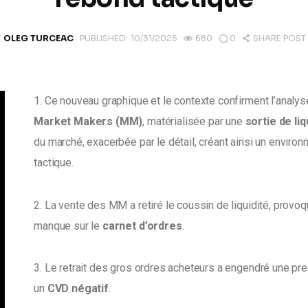
Y
OLEG TURCEAC
PUBLISHED:
10/31/2025
680
0
SHARE POST
1. Ce nouveau graphique et le contexte confirment l’analys
Market Makers (MM)
, matérialisée par une 
sortie de liq
du marché, exacerbée par le détail, créant ainsi un enviro
tactique. 
2. La vente des MM a retiré le coussin de liquidité, provoq
manque sur le
 carnet d’ordres
. 
3. Le retrait des gros ordres acheteurs a engendré une pr
un 
CVD négatif
. 