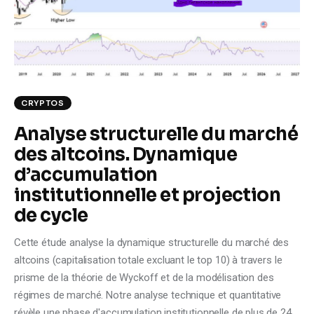
Climate
Markets
Tech
CRYPTOS
Reports
Analyse structurelle du marché
des altcoins. Dynamique
Shop
d’accumulation
institutionnelle et projection
de cycle
Cette étude analyse la dynamique structurelle du marché des
altcoins (capitalisation totale excluant le top 10) à travers le
prisme de la théorie de Wyckoff et de la modélisation des
régimes de marché. Notre analyse technique et quantitative
révèle une phase d'accumulation institutionnelle de plus de 24