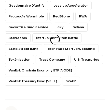
Gestionnaire D'actifs
Levelup Accelerator
Protocole Wormhole
RedStone
RWA
Securitize Fund Service
Sky
Solana
Stablecoin
Startup Grinf Pitch Battle
State Street Bank
Techstars Startup Weekend
Tokénisation
Trust Company
U.S. Treasuries
VanEck Onchain Economy ETF (NODE)
VanEck Treasury Fund (VBILL)
Web3