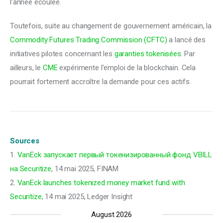
l’année écoulée.
Toutefois, suite au changement de gouvernement américain, la
Commodity Futures Trading Commission (CFTC)
a lancé des
initiatives pilotes concernant les
garanties tokenisées
. Par
ailleurs, le
CME
expérimente l’emploi de la blockchain. Cela
pourrait fortement accroître la demande pour ces actifs.
Sources
1.
VanEck запускает первый токенизированный фонд VBILL
на Securitize
, 14 mai 2025, FINAM
2.
VanEck launches tokenized money market fund with
Securitize
, 14 mai 2025, Ledger Insight
August 2026