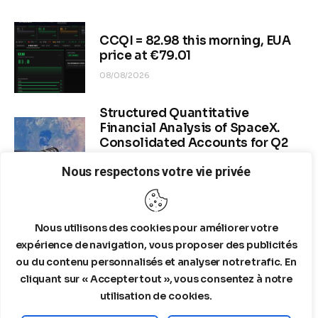
CCQI = 82.98 this morning, EUA
price at €79.01
08/08/2026
Structured Quantitative
Financial Analysis of SpaceX.
Consolidated Accounts for Q2
2026 (period ended June 30,
Nous respectons votre vie privée
2026)
08/06/2026
Nous utilisons des cookies pour améliorer votre
Dr. Copper & Global Recession
Risk
expérience de navigation, vous proposer des publicités
ou du contenu personnalisés et analyser notre trafic. En
08/04/2026
cliquant sur « Accepter tout », vous consentez à notre
utilisation de cookies.