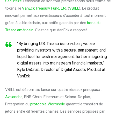
Securitize
, l’émission de son tout premier fonds sous forme de
tokens, le
VanEck Treasury Fund, Ltd
. (
VBILL
). Le produit
innovant permet aux investisseurs d’accéder à tout moment,
grâce à la blockchain, aux actifs garantis par des
bons du
Trésor américain
. C’est ce que VanEck a rapporté.
“By bringing U.S. Treasuries on-chain, we are
providing investors with a secure, transparent, and
liquid tool for cash management, further integrating
digital assets into mainstream financial markets,”
Kyle DaCruz, Director of Digital Assets Product at
VanEck
VBILL est désormais lancé sur quatre réseaux principaux :
Avalanche
, BNB Chain, Ethereum et Solana. De plus,
l’intégration du
protocole Wormhole
garantit le transfert de
jetons entre différentes chaînes. Les services proposés par