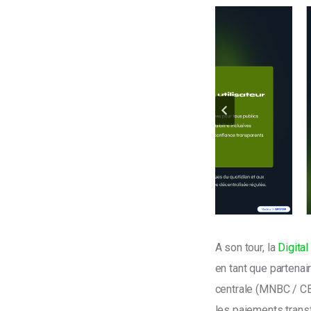
A son tour, la 
Digital
en tant que partenai
centrale (MNBC / CBD
les paiements transf