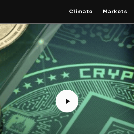
Climate
Markets
STEELLDY
Through Steelldy consulting company, I assist
companies, fintechs, and institutions in two
key areas: ◙ Economic and financial statistical
modeling via our DaaS & SaaS software
(macroeconomic index platform). Analysis of
the transition to a multipolar world:
stablecoins, gold, copper, precious metals,
industrial metals, oil, dollars, euros, yuan, yen,
rubles, CBDC, BISIH, mBridge, Unified Ledger,
BRICS, and global regulations. ◙ Web3 Law &
Taxation Legal and Tax structuring of
blockchain-based projects, RWA,
tokenization, cryptocurrency (stablecoins,
CBDC), decentralized autonomous
organizations (DAO), MiCA compliance, ISO
20022, AI, MANBRIC/biotech technologies,
robotics, smart cities, and ESG taxonomy.