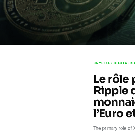
CRYPTOS
DIGITALIS
Le rôle
Ripple 
monnai
l’Euro 
The primary role of 