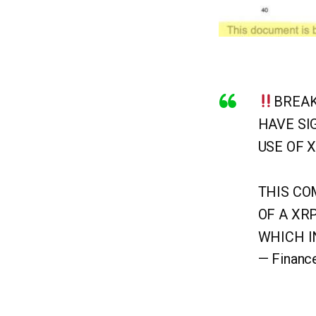
BREAK
HAVE SI
USE OF X
THIS CO
OF A XR
WHICH I
— Financ