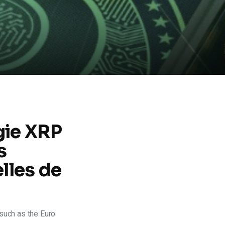
gie XRP
s
lles de
 such as the Euro