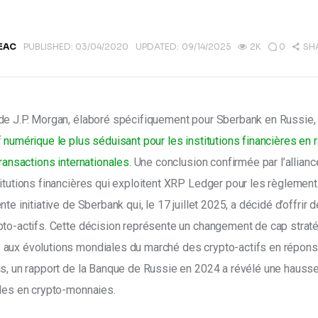
EAC
PUBLISHED:
03/04/2020
UPDATED:
09/14/2025
2K
0
SH
de J.P. Morgan, élaboré spécifiquement pour Sberbank en Russie
f numérique le plus séduisant pour les institutions financières en 
transactions internationales
. Une conclusion confirmée par l’allian
itutions financières qui exploitent XRP Ledger pour les règlement
te initiative de Sberbank qui, le 17 juillet 2025, a décidé d’offrir 
to-actifs. Cette décision représente un changement de cap straté
aux évolutions mondiales du marché des crypto-actifs en répons
us, un rapport de la Banque de Russie en 2024 a révélé une hauss
ales en crypto-monnaies.