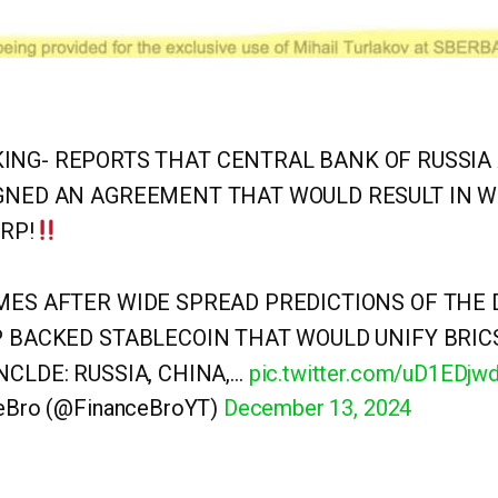
ING- REPORTS THAT CENTRAL BANK OF RUSSIA
GNED AN AGREEMENT THAT WOULD RESULT IN W
RP!
MES AFTER WIDE SPREAD PREDICTIONS OF THE
P BACKED STABLECOIN THAT WOULD UNIFY BRI
NCLDE: RUSSIA, CHINA,…
pic.twitter.com/uD1EDjw
eBro (@FinanceBroYT)
December 13, 2024