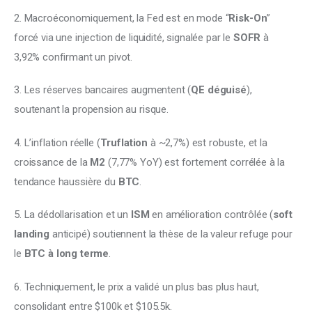
2. Macroéconomiquement, la Fed est en mode “
Risk-On
” 
forcé via une injection de liquidité, signalée par le 
SOFR
 à 
3,92% confirmant un pivot. 
3. Les réserves bancaires augmentent (
QE déguisé
), 
soutenant la propension au risque. 
4. L’inflation réelle (
Truflation
 à ~2,7%) est robuste, et la 
croissance de la 
M2
 (7,77% YoY) est fortement corrélée à la 
tendance haussière du 
BTC
. 
5. La dédollarisation et un 
ISM
 en amélioration contrôlée (
soft 
landing 
anticipé) soutiennent la thèse de la valeur refuge pour 
le 
BTC à long terme
. 
6. Techniquement, le prix a validé un plus bas plus haut, 
consolidant entre $100k et $105.5k. 