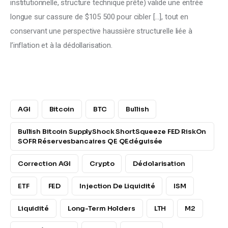
institutionnelle, structure technique prête) valide une entrée 
longue sur cassure de $105 500 pour cibler […], tout en 
conservant une perspective haussière structurelle liée à 
l’inflation et à la dédollarisation.
AGI
Bitcoin
BTC
Bullish
Bullish Bitcoin SupplyShock ShortSqueeze FED RiskOn
SOFR Réservesbancaires QE QEdéguisée
Correction AGI
Crypto
Dédolarisation
ETF
FED
Injection De Liquidité
ISM
Liquidité
Long-Term Holders
LTH
M2