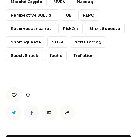
Marché Crypto
MVRV
Nasdaq
Perspective BULLISH
QE
REPO
Réservesbancaires
RiskOn
Short Squeeze
ShortSqueeze
SOFR
Soft Landing
SupplyShock
Techs
Truflation
0