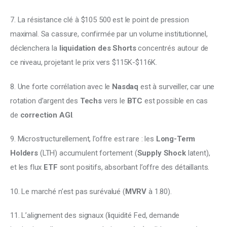
7. La résistance clé à $105 500 est le point de pression 
maximal. Sa cassure, confirmée par un volume institutionnel, 
déclenchera la 
liquidation des Shorts 
concentrés autour de 
ce niveau, projetant le prix vers $115K-$116K. 
8. Une forte corrélation avec le 
Nasdaq
 est à surveiller, car une 
rotation d’argent des 
Techs
 vers le 
BTC
 est possible en cas 
de 
correction AGI
. 
9. Microstructurellement, l’offre est rare : les 
Long-Term 
Holders
 (LTH) accumulent fortement (
Supply Shock
 latent), 
et les flux 
ETF
 sont positifs, absorbant l’offre des détaillants. 
10. Le marché n’est pas surévalué (
MVRV 
à 1.80). 
11. L’alignement des signaux (liquidité Fed, demande 