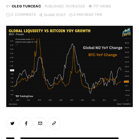
Climate
BY
OLEG TURCEAC
PUBLISHED:
11/09/2025
717
VIEWS
0
COMMENTS
2 MIN
READ TIME
SHARE POST
Markets
Tech
Reports
Shop