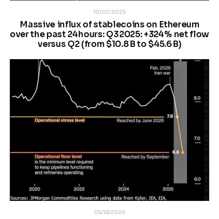
10/02/2025
Massive influx of stablecoins on Ethereum
over the past 24 hours: Q3 2025: +324 % net flow
versus Q2 (from $10.8 B to $45.6 B)
05/18/2026