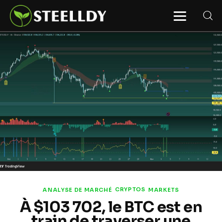
STEELLDY
Through Steelldy consulting company, I
assist companies, fintechs, and
institutions in two key areas: ◙
Economic and financial statistical
modeling via our DaaS & SaaS
software (macroeconomic index
platform). Analysis of the transition to
a multipolar world: stablecoins, gold,
copper, precious metals, industrial
metals, oil, dollars, euros, yuan, yen,
rubles, CBDC, BISIH, mBridge, Unified
Ledger, BRICS, and global regulations.
◙ Web3 Law & Taxation Legal and Tax
structuring of blockchain-based
projects, RWA, tokenization,
cryptocurrency (stablecoins, CBDC),
decentralized autonomous
organizations (DAO), MiCA
compliance, ISO 20022, AI,
MANBRIC/biotech technologies,
robotics, smart cities, and ESG
CRYPTOS
ANALYSE DE MARCHÉ
MARKETS
taxonomy.
À $103 702, le BTC est en
train de traverser une