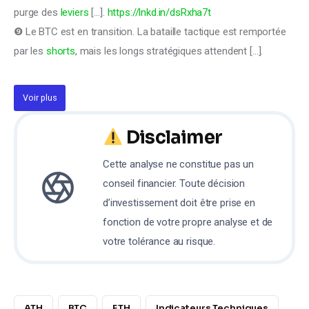
purge des 
leviers
 […]. 
https://lnkd.in/dsRxha7t
❾ Le BTC est en transition. La bataille tactique est remportée 
par les 
shorts
, mais les longs stratégiques attendent […].
Voir plus
Disclaimer
Cette analyse ne constitue pas un
conseil financier. Toute décision
d’investissement doit être prise en
fonction de votre propre analyse et de
votre tolérance au risque.
ATH
BTC
ETH
Indicateurs Techniques