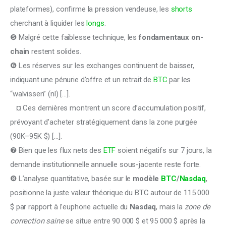
plateformes), confirme la pression vendeuse, les 
shorts
cherchant à liquider les 
longs
.
❺ Malgré cette faiblesse technique, les 
fondamentaux on-
chain
 restent solides.
❻ Les réserves sur les exchanges continuent de baisser, 
indiquant une pénurie d’offre et un retrait de 
BTC
 par les 
“walvissen” (nl) […].
   ¤ Ces dernières montrent un score d’accumulation positif, 
prévoyant d’acheter stratégiquement dans la zone purgée 
(90K–95K $) […].
❼ Bien que les flux nets des 
ETF
 soient négatifs sur 7 jours, la 
demande institutionnelle annuelle sous-jacente reste forte.
❽ L’analyse quantitative, basée sur le
 modèle 
BTC
/
Nasdaq
, 
positionne la juste valeur théorique du BTC autour de 115 000 
$ par rapport à l’euphorie actuelle du 
Nasdaq
, mais la 
zone de 
correction saine 
se situe entre 90 000 $ et 95 000 $ après la 