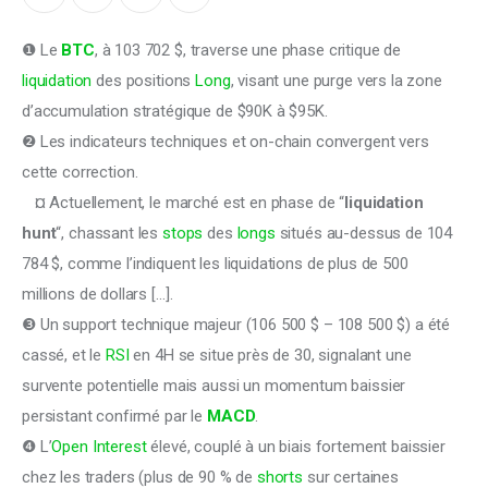
❶ Le 
BTC
, à 103 702 $, traverse une phase critique de 
liquidation
 des positions 
Long
, visant une purge vers la zone 
d’accumulation stratégique de $90K à $95K.
❷ Les indicateurs techniques et on-chain convergent vers 
cette correction.
   ¤ Actuellement, le marché est en phase de “
liquidation 
hunt
“, chassant les 
stops
 des 
longs
 situés au-dessus de 104 
784 $, comme l’indiquent les liquidations de plus de 500 
millions de dollars […].
❸ Un support technique majeur (106 500 $ – 108 500 $) a été 
cassé, et le 
RSI
 en 4H se situe près de 30, signalant une 
survente potentielle mais aussi un momentum baissier 
persistant confirmé par le 
MACD
.
❹ L’
Open Interest
 élevé, couplé à un biais fortement baissier 
chez les traders (plus de 90 % de 
shorts
 sur certaines 