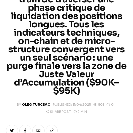
Climate
phase critique de
liquidation des positions
Markets
longues. Tous les
indicateurs techniques,
Tech
on-chain et de micro-
structure convergent vers
Reports
un seul scénario : une
purge finale vers la zone de
Shop
Juste Valeur
d’Accumulation ($90K–
$95K)
0
BY
OLEG TURCEAC
PUBLISHED:
11/04/2025
801
2 MIN
SHARE POST