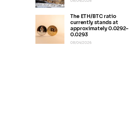
08/04/2026
The ETH/BTC ratio
currently stands at
approximately 0.0292–
0.0293
08/04/2026