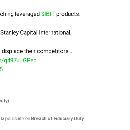
nching leveraged
$IBIT
products.
anley Capital International.
o displace their competitors…
com/q497uJGPep
5
Duty)
la poursuite en 
Breach of Fiduciary Duty 