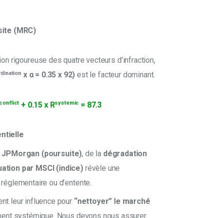
site (MRC)
tion rigoureuse des quatre vecteurs d’infraction, 
dination
 x α = 0.35 x 92)
 est le facteur dominant.
conflict
systemic
 + 0.15 x R
 = 87.3
ntielle
 JPMorgan (poursuite)
, de la
dégradation
ation par MSCI (indice)
révèle une
réglementaire ou d’entente.
nt leur influence pour
“nettoyer” le marché
ement systémique. Nous devons nous assurer