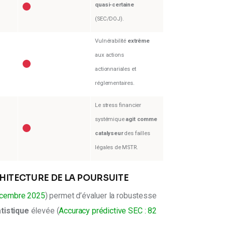
quasi-certaine
(SEC/DOJ).
Vulnérabilité
extrême
aux actions
actionnariales et
réglementaires.
Le stress financier
systémique
agit comme
catalyseur
des failles
légales de MSTR.
RCHITECTURE DE LA POURSUITE
écembre 2025
) permet d’évaluer la robustesse 
tistique
 élevée (
Accuracy prédictive SEC : 82 