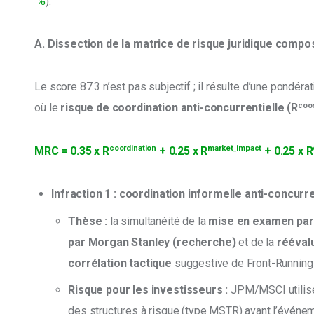
 %
).
A. Dissection de la matrice de risque juridique compo
Le score 87.3 n’est pas subjectif ; il résulte d’une pondéra
coor
où le 
risque de coordination anti-concurrentielle (R
coordination
market_impact
MRC = 0.35 x R
 + 0.25 x R
 + 0.25 x R
Infraction 1 : coordination informelle anti-concurre
Thèse :
la simultanéité de la
mise en examen par
par Morgan Stanley (recherche)
et de la
réévalu
corrélation tactique
suggestive de Front-Running 
Risque pour les investisseurs :
JPM/MSCI utilise
des structures à risque (type MSTR) avant l’évén