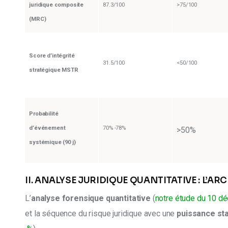
juridique composite
87.3/100
>75/100
(MRC)
Score d’intégrité
31.5/100
<50/100
stratégique MSTR
Probabilité
d’événement
70% -78%
>50%
systémique (90 j)
II. ANALYSE JURIDIQUE QUANTITATIVE : L’A
L’
analyse forensique quantitative
 (
notre étude du 10 d
et la séquence du risque juridique avec une 
puissance sta