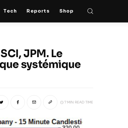
Tech
Reports
Shop
MSCI, JPM. Le
isque systémique
7 MIN
READ TIME