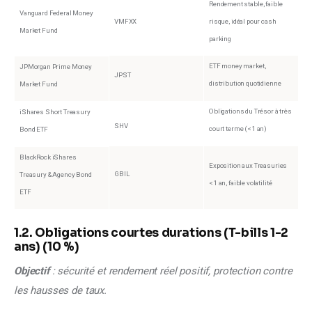
Rendement stable, faible
Vanguard Federal Money
VMFXX
risque, idéal pour cash
Market Fund
parking
ETF money market,
JPMorgan Prime Money
JPST
distribution quotidienne
Market Fund
Obligations du Trésor à très
iShares Short Treasury
SHV
court terme (<1 an)
Bond ETF
BlackRock iShares
Exposition aux Treasuries
GBIL
Treasury & Agency Bond
<1 an, faible volatilité
ETF
1.2. Obligations courtes durations (T-bills 1-2
ans) (10 %)
Objectif 
: sécurité et rendement réel positif, protection contre 
les hausses de taux.