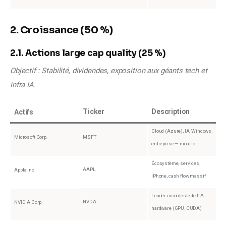
2. Croissance (50 %)
2.1. Actions large cap quality (25 %)
Objectif : Stabilité, dividendes, exposition aux géants tech et 
infra IA.
Ticker
Description
Actifs
Cloud (Azure), IA, Windows,
Microsoft Corp.
MSFT
entreprise — moat fort
Écosystème, services,
AAPL
Apple Inc.
iPhone, cash flow massif
Leader incontesté de l’IA
NVDA
NVIDIA Corp.
hardware (GPU, CUDA)