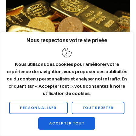
Nous respectons votre vie privée
Nous utilisons des cookies pour améliorer votre
expérience de navigation, vous proposer des publicités
ou du contenu personnalisés et analyser notre trafic. En
05/28/2026
cliquant sur « Accepter tout », vous consentez à notre
UBS Cuts Gold Price Target But Remains
Bullish on Long-Term Drivers
utilisation de cookies.
PERSONNALISER
TOUT REJETER
ACCEPTER TOUT