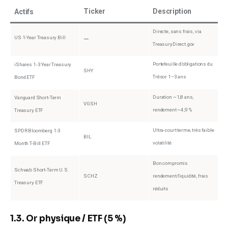
Ticker
Description
Actifs
Directe, sans frais, via
US 1-Year Treasury Bill
—
TreasuryDirect.gov
Portefeuille d’obligations du
iShares 1-3 Year Treasury
SHY
Trésor 1–3 ans
Bond ETF
Duration ~1,8 ans,
Vanguard Short-Term
VGSH
rendement ~4,9 %
Treasury ETF
Ultra-court terme, très faible
SPDR Bloomberg 1-3
BIL
volatilité
Month T-Bill ETF
Bon compromis
Schwab Short-Term U.S.
SCHZ
rendement/liquidité, frais
Treasury ETF
réduits
1.3. Or physique / ETF (5 %)