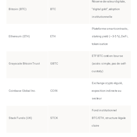
Réserve de valeur digitale,
Bitcoin (BTC)
BTC
“digital gold”, adoption
institutionnelle
Plateforme smart contracts,
Ethereum (ETH)
ETH
staking yield (~3-5 %), DeFi,
tokenisation
ETF BTC coté en bourse
Grayscale Bitcoin Trust
GBTC
(accès simple, pas de self-
custody)
Exchange crypto régulé,
Coinbase Global Inc.
COIN
exposition indirecte au
secteur
Fond institutionnel
Stack Funds (UK)
STCK
BTC/ETH, structure légale
claire