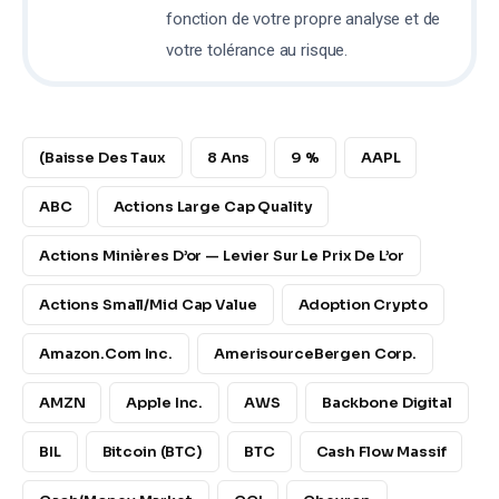
fonction de votre propre analyse et de
votre tolérance au risque.
(baisse Des Taux
8 Ans
9 %
AAPL
ABC
Actions Large Cap Quality
Actions Minières D’or — Levier Sur Le Prix De L’or
Actions Small/mid Cap Value
Adoption Crypto
Amazon.com Inc.
AmerisourceBergen Corp.
AMZN
Apple Inc.
AWS
Backbone Digital
BIL
Bitcoin (BTC)
BTC
Cash Flow Massif