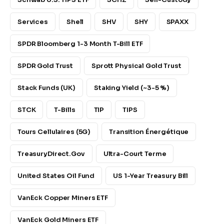
Services
Shell
SHV
SHY
SPAXX
SPDR Bloomberg 1-3 Month T-Bill ETF
SPDR Gold Trust
Sprott Physical Gold Trust
Stack Funds (UK)
Staking Yield (~3-5 %)
STCK
T-Bills
TIP
TIPS
Tours Cellulaires (5G)
Transition Énergétique
TreasuryDirect.gov
Ultra-Court Terme
United States Oil Fund
US 1-Year Treasury Bill
VanEck Copper Miners ETF
VanEck Gold Miners ETF