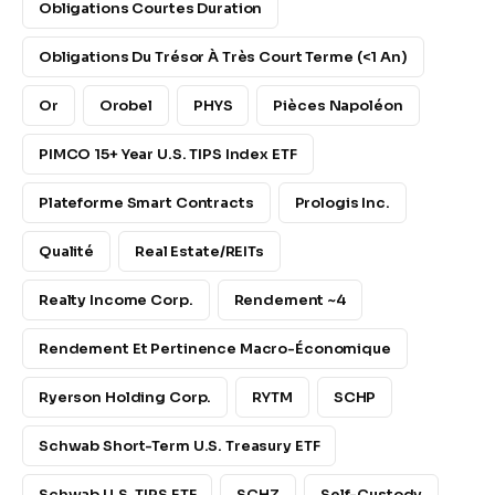
Obligations Courtes Duration
Obligations Du Trésor À Très Court Terme (<1 An)
Or
Orobel
PHYS
Pièces Napoléon
PIMCO 15+ Year U.S. TIPS Index ETF
Plateforme Smart Contracts
Prologis Inc.
Qualité
Real Estate/REITs
Realty Income Corp.
Rendement ~4
Rendement Et Pertinence Macro-Économique
Ryerson Holding Corp.
RYTM
SCHP
Schwab Short-Term U.S. Treasury ETF
Schwab U.S. TIPS ETF
SCHZ
Self-Custody