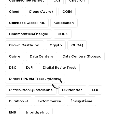
Cash/Money Market
CCI
Chevron
Cloud
Cloud (Azure)
COIN
Coinbase Global Inc.
Colocation
Commodities/Énergie
COPX
Crown Castle Inc.
Crypto
CUDA)
Cuivre
Data Centers
Data Centers Globaux
DBC
DeFi
Digital Realty Trust
Direct TIPS Via TreasuryDirect
Distribution Quotidienne
Dividendes
DLR
Duration ~1
E-Commerce
Écosystème
ENB
Enbridge Inc.