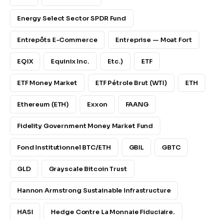
Energy Select Sector SPDR Fund
Entrepôts E-Commerce
Entreprise — Moat Fort
EQIX
Equinix Inc.
Etc.)
ETF
ETF Money Market
ETF Pétrole Brut (WTI)
ETH
Ethereum (ETH)
Exxon
FAANG
Fidelity Government Money Market Fund
Fond Institutionnel BTC/ETH
GBIL
GBTC
GLD
Grayscale Bitcoin Trust
Hannon Armstrong Sustainable Infrastructure
HASI
Hedge Contre La Monnaie Fiduciaire.