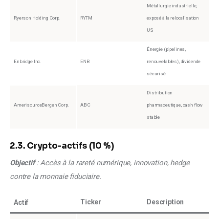
Métallurgie industrielle,
Ryerson Holding Corp.
RYTM
exposé à la relocalisation
US
Énergie (pipelines,
Enbridge Inc.
ENB
renouvelables), dividende
sécurisé
Distribution
AmerisourceBergen Corp.
ABC
pharmaceutique, cash flow
stable
2.3. Crypto-actifs (10 %)
Objectif 
: Accès à la rareté numérique, innovation, hedge 
contre la monnaie fiduciaire.
Ticker
Description
Actif