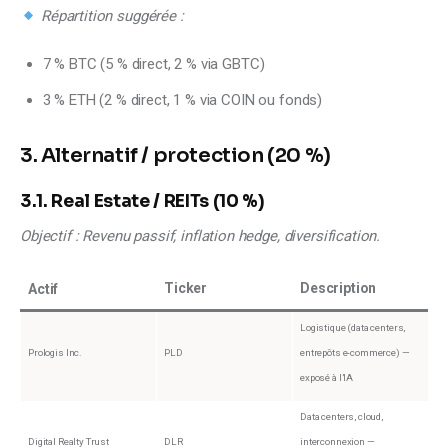
Répartition suggérée :
7 % BTC (5 % direct, 2 % via GBTC)
3 % ETH (2 % direct, 1 % via COIN ou fonds)
3. Alternatif / protection (20 %)
3.1. Real Estate / REITs (10 %)
Objectif : Revenu passif, inflation hedge, diversification.
Ticker
Description
Actif
Logistique (data centers,
Prologis Inc.
PLD
entrepôts e-commerce) —
exposé à l’IA
Data centers, cloud,
Digital Realty Trust
DLR
interconnexion —