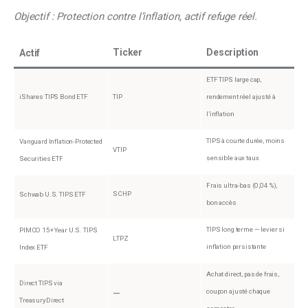
Objectif : Protection contre l’inflation, actif refuge réel.
Ticker
Description
Actif
ETF TIPS large cap,
iShares TIPS Bond ETF
TIP
rendement réel ajusté à
l’inflation
TIPS à courte durée, moins
Vanguard Inflation-Protected
VTIP
sensible aux taux
Securities ETF
Frais ultra-bas (0,04 %),
SCHP
Schwab U.S. TIPS ETF
bon accès
TIPS long terme — levier si
PIMCO 15+ Year U.S. TIPS
LTPZ
inflation persistante
Index ETF
Achat direct, pas de frais,
Direct TIPS via
coupon ajusté chaque
—
TreasuryDirect