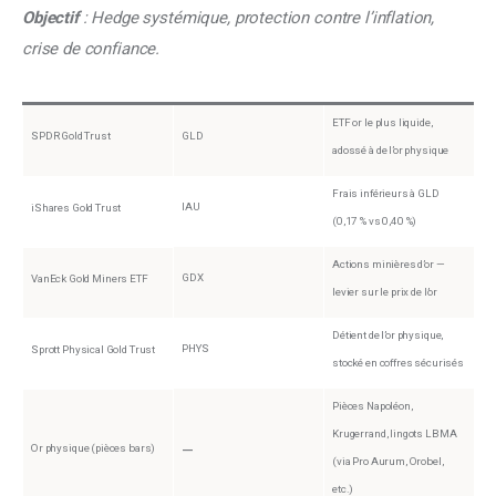
Objectif 
: Hedge systémique, protection contre l’inflation, 
crise de confiance.
ETF or le plus liquide,
SPDR Gold Trust
GLD
adossé à de l’or physique
Frais inférieurs à GLD
IAU
iShares Gold Trust
(0,17 % vs 0,40 %)
Actions minières d’or —
GDX
VanEck Gold Miners ETF
levier sur le prix de l’or
Détient de l’or physique,
PHYS
Sprott Physical Gold Trust
stocké en coffres sécurisés
Pièces Napoléon,
Krugerrand, lingots LBMA
Or physique (pièces bars)
—
(via Pro Aurum, Orobel,
etc.)