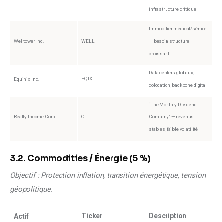
infrastructure critique
Immobilier médical/sénior
Welltower Inc.
WELL
— besoin structurel
croissant
Data centers globaux,
EQIX
Equinix Inc.
colocation, backbone digital
“The Monthly Dividend
Realty Income Corp.
O
Company” — revenus
stables, faible volatilité
3.2. Commodities / Énergie (5 %)
Objectif : Protection inflation, transition énergétique, tension 
géopolitique.
Ticker
Description
Actif