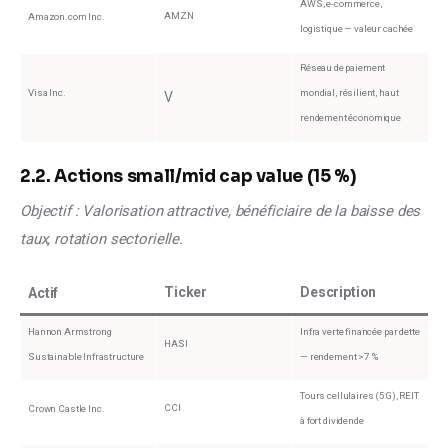
AWS, e-commerce,
AMZN
Amazon.com Inc.
logistique — valeur cachée
Réseau de paiement
Visa Inc.
mondial, résilient, haut
V
rendement économique
2.2. Actions small/mid cap value (15 %)
Objectif : Valorisation attractive, bénéficiaire de la baisse des 
taux, rotation sectorielle.
Ticker
Description
Actif
Hannon Armstrong
Infra verte financée par dette
HASI
Sustainable Infrastructure
— rendement >7 %
Tours cellulaires (5G), REIT
CCI
Crown Castle Inc.
à fort dividende