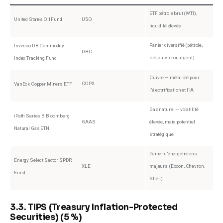
ETF pétrole brut (WTI),
United States Oil Fund
USO
liquidité élevée
Panier diversifié (pétrole,
Invesco DB Commodity
DBC
blé, cuivre, or, argent)
Index Tracking Fund
Cuivre — métal clé pour
COPX
VanEck Copper Miners ETF
l’électrification et l’IA
Gaz naturel — volatilité
iPath Series B Bloomberg
GAAS
élevée, mais potentiel
Natural Gas ETN
stratégique
Panier d’énergéticiens
Energy Select Sector SPDR
XLE
majeurs (Exxon, Chevron,
Fund
Shell)
3.3. TIPS (Treasury Inflation-Protected
Securities) (5 %)