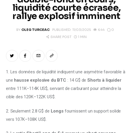
Climate
liquidité courte écrasée,
rallye explosif imminent
Markets
0
BY
OLEG TURCEAC
PUBLISHED:
11/03/2025
644
Tech
1 MIN
SHARE POST
Reports
Shop
1. Les données de liquidité indiquent une asymétrie favorable à 
une 
hausse explosive du BTC
 : 14 G$ de 
Shorts à liquider
entre 111K–114K US$, servant de carburant pour atteindre la 
cible des 120K–122K US$. 
2. Seulement 2.8 G$ de 
Longs
 fournissent un support solide 
vers 107K–108K US$. 