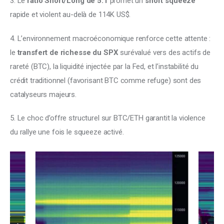
3. Le 
ratio Short/Long de 5:1 
promet un 
short squeeze
rapide et violent au-delà de 114K US$. 
4. L’environnement macroéconomique renforce cette attente : 
le 
transfert de richesse du SPX
 surévalué vers des actifs de 
rareté (BTC), la liquidité injectée par la Fed, et l’instabilité du 
crédit traditionnel (favorisant BTC comme refuge) sont des 
catalyseurs majeurs. 
5. Le choc d’offre structurel sur BTC/ETH garantit la violence 
du rallye une fois le squeeze activé.