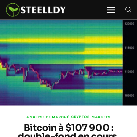
STEELLDY
Through Steelldy consulting company, I
assist companies, fintechs, and
institutions in two key areas: ◙
Economic and financial statistical
modeling via our DaaS & SaaS
software (macroeconomic index
platform). Analysis of the transition to
a multipolar world: stablecoins, gold,
copper, precious metals, industrial
metals, oil, dollars, euros, yuan, yen,
rubles, CBDC, BISIH, mBridge, Unified
Ledger, BRICS, and global regulations.
◙ Web3 Law & Taxation Legal and Tax
structuring of blockchain-based
projects, RWA, tokenization,
cryptocurrency (stablecoins, CBDC),
decentralized autonomous
organizations (DAO), MiCA
compliance, ISO 20022, AI,
MANBRIC/biotech technologies,
robotics, smart cities, and ESG
CRYPTOS
ANALYSE DE MARCHÉ
MARKETS
taxonomy.
Bitcoin à $107 900 :
double-fond en cours,