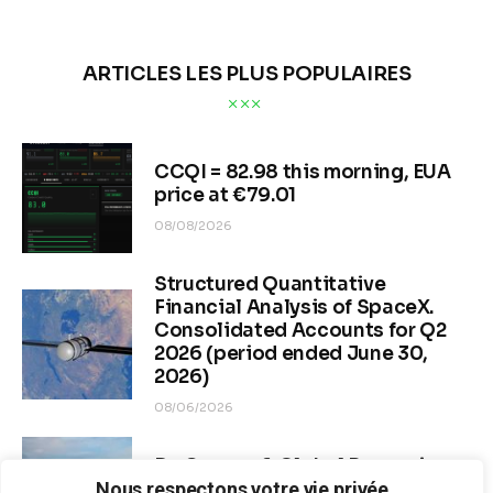
ARTICLES LES PLUS POPULAIRES
CCQI = 82.98 this morning, EUA
price at €79.01
08/08/2026
Structured Quantitative
Financial Analysis of SpaceX.
Consolidated Accounts for Q2
2026 (period ended June 30,
2026)
08/06/2026
Dr. Copper & Global Recession
Risk
Nous respectons votre vie privée