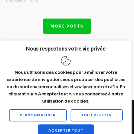
0
03/23/2020
MORE POSTS
Nous respectons votre vie privée
Nous utilisons des cookies pour améliorer votre
expérience de navigation, vous proposer des publicités
ou du contenu personnalisés et analyser notre trafic. En
cliquant sur « Accepter tout », vous consentez à notre
utilisation de cookies.
PERSONNALISER
TOUT REJETER
Steelldy© 2026. All Rights Reserved.
ACCEPTER TOUT