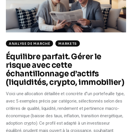
Climate
Markets
Tech
ANALYSE DE MARCHÉ
MARKETS
Reports
Équilibre parfait. Gérer le
risque avec cette
Shop
échantillonnage d’actifs
(liquidités, crypto, immobilier)
Voici une allocation détaillée et concrète d''un portefeuille type,
avec 5 exemples précis par catégorie, sélectionnés selon des
critères de qualité, liquidité, rendement et pertinence macro-
économique (baisse des taux, inflation, transition énergétique,
adoption crypto). Ce profil est adapté à un investisseur
équilibré, prudent mais ouvert à la croissance, souhaitant