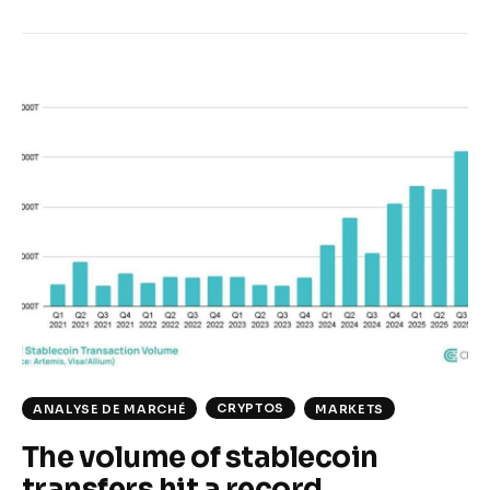
CRYPTOS
ANALYSE DE MARCHÉ
MARKETS
The volume of stablecoin
transfers hit a record