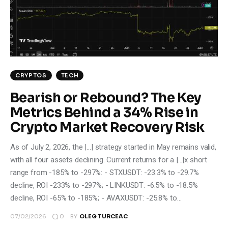
Climate
Markets
Tech
CRYPTOS
TECH
Reports
Bearish or Rebound? The Key
Metrics Behind a 34% Rise in
Shop
Crypto Market Recovery Risk
As of July 2, 2026, the |...| strategy started in May remains valid,
with all four assets declining. Current returns for a |...|x short
range from -185% to -297%: - STXUSDT: -23.3% to -29.7%
decline, ROI -233% to -297%; - LINKUSDT: -6.5% to -18.5%
decline, ROI -65% to -185%; - AVAXUSDT: -25.8% to…
0
07/02/2026
BY
OLEG TURCEAC