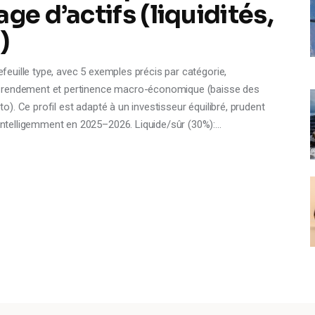
ge d’actifs (liquidités,
)
tefeuille type, avec 5 exemples précis par catégorie,
ité, rendement et pertinence macro-économique (baisse des
pto). Ce profil est adapté à un investisseur équilibré, prudent
r intelligemment en 2025–2026. Liquide/sûr (30%):…