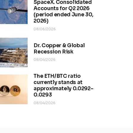
SpaceX. Consolidated
Accounts for Q2 2026
(period ended June 30,
2026)
08/06/2026
Dr. Copper & Global
Recession Risk
08/04/2026
The ETH/BTC ratio
currently stands at
approximately 0.0292–
0.0293
08/04/2026