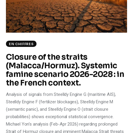
Climate
Markets
Tech
EN CHIFFRES
Reports
Closure of the straits
(Malacca/Hormuz). Systemic
Shop
famine scenario 2026-2028 : in
the French context.
Analysis of signals from Steelldy Engine G (maritime AIS),
Steelldy Engine F (fertilizer blockages), Steelldy Engine M
(semantic panic), and Steelldy Engine O (strait closure
probabilities) shows exceptional statistical convergence.
Michael Yon's analysis (Feb-Apr 2026) regarding prolonged
Strait of Hormuz closure and imminent Malacca Strait threats