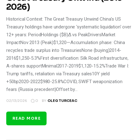
2026)
Historical Context: The Great Treasury Unwind China's US
Treasury holdings have undergone 'systematic liquidation' over
12+ years: PeriodHoldings ($B)Δ vs PeakDriversMarket
ImpactNov 2013 (Peak)$1,320—Accumulation phase: China
recycles trade surplus into TreasuriesNone (buying)2014-
2016$1,250-5.3%First diversification: Silk Road infrastructure,
A-shares supportMinimal2017-2019$1,120-15.2%Trade War I:
Trump tariffs, retaliation via Treasury sales10Y yield
+50bp2020-2022$980-25.8%COVID, SWIFT weaponization
fears (Russia precedent)Offset by…
0
02/13/2026
BY
OLEG TURCEAC
READ MORE