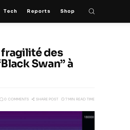
Tech
Reports
Shop
fragilité des
“Black Swan” à
0
COMMENTS
SHARE POST
7 MIN
READ TIME