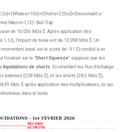
5x)+(Whales×10x)+(Shorts×220x)]×(Saisonnalit e ˊ
wind Macro×1,12)−Bull Trap
ase de 10 056 Mds $. Après application des 
 à 1,12), l’impact de base est de 13,958 Mds $. Un 
u momentum basé sur le score de -91.5) conduit à un 
l focalisé sur le “
Short Squeeze
” suppose que les 
s 
liquidations de shorts
. En omettant les flux d’échange 
es baleines (228 Mds $), et les shorts (28,5 Mds $), 
84,95 Mds $ après application des multiplicateurs, ce qui 
ntionnées dans le texte.