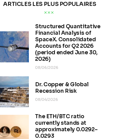
ARTICLES LES PLUS POPULAIRES
Structured Quantitative
Financial Analysis of
SpaceX. Consolidated
Accounts for Q2 2026
(period ended June 30,
2026)
08/06/2026
Dr. Copper & Global
Recession Risk
08/04/2026
The ETH/BTC ratio
currently stands at
approximately 0.0292–
0.0293