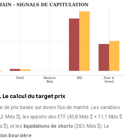
 Le calcul du target prix
le de prix basée sur divers flux de marché. Les variables 
,2 Mds $), les apports des ETF (43,8 Mds $ + 11,1 Mds $ 
$), et les 
liquidations de shorts
 (28,5 Mds $). La 
tion boursière 