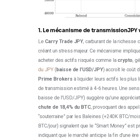
1. Le mécanisme de transmissionJPY v
Le 
Carry Trade JPY
, carburant de la richesse c
créant un stress majeur. Ce mécanisme impliqua
acheter des actifs risqués comme la 
crypto
, g
du JPY 
(
baisse de l’USD/JPY
) accroît le coût 
Prime Brokers
 à liquider leurs actifs les plus
de transmission estimé à 4-6 heures. Une sensi
baisse de l’USD/JPY) suggère qu’une appréciati
chute de 18,4% du BTC
, provoquant des appel
“souterraine” par les Baleines (+240K BTC/mois
BTC/jour) signalent que le “Smart Money” est prê
indiquant que le marché anticipe la fin d’une èr