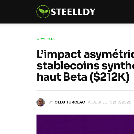
Climate
Markets
Tech
CRYPTOS
L’impact asymétriq
Reports
stablecoins synthé
Shop
haut Beta ($212K)
BY
OLEG TURCEAC
PUBLISHED:
02/10/2026