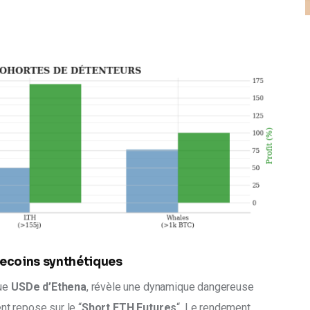
blecoins synthétiques
ue 
USDe d’Ethena
, révèle une dynamique dangereuse 
nt repose sur le “
Short ETH Futures
“. Le rendement 