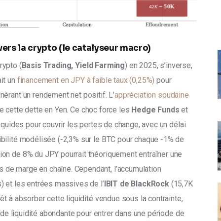
ers la crypto (le catalyseur macro)
rypto (
Basis Trading, Yield Farming
) en 2025, s’inverse, 
it un 
financement en JPY à faible taux (0,25%)
 pour 
énérant un rendement net positif. L’
appréciation soudaine 
de cette dette en Yen. Ce choc force les 
Hedge Funds
 et 
 liquides pour couvrir les pertes de change, avec un délai 
bilité modélisée (-2,3% sur le BTC pour chaque -1% de 
on de 8% du JPY pourrait théoriquement entraîner une 
s de marge en chaîne. Cependant, l’accumulation 
) et les entrées massives de l’
IBIT de BlackRock
 (15,7K 
t à absorber cette liquidité vendue sous la contrainte, 
e de liquidité abondante pour entrer dans une période de 