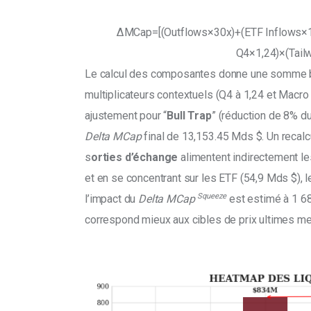
ΔMCap=[(Outflows×30x)+(ETF Inflows×1,
Q4×1,24)×(Tail
Le calcul des composantes donne une somme b
multiplicateurs contextuels (Q4 à 1,24 et Macro
ajustement pour “
Bull Trap
” (réduction de 8% d
Delta MCap
 final de 13,153.45 Mds $. Un recalcu
s
orties d’échange
 alimentent indirectement le
et en se concentrant sur les ETF (54,9 Mds $), l
Squeeze
l’impact du 
Delta MCap 
 est estimé à 1 6
correspond mieux aux cibles de prix ultimes me