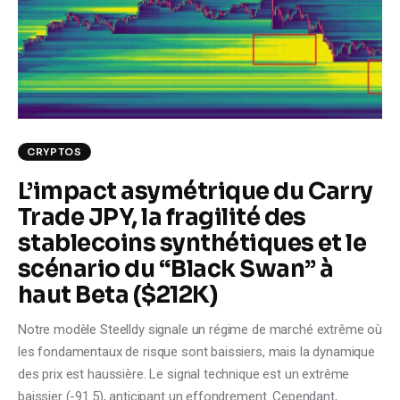
Climate
Markets
Tech
Reports
CRYPTOS
L’impact asymétrique du Carry
Shop
Trade JPY, la fragilité des
stablecoins synthétiques et le
scénario du “Black Swan” à
haut Beta ($212K)
Notre modèle Steelldy signale un régime de marché extrême où
les fondamentaux de risque sont baissiers, mais la dynamique
des prix est haussière. Le signal technique est un extrême
baissier (-91.5), anticipant un effondrement. Cependant,