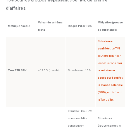
15% pour les groupes 
dépassant 750  M€ de chiffre 
d’affaires
.
Valeur du schéma
Mitigation (preuve
Métrique fiscale
Risque Pillar Two
Meta
de substance)
Substance
qualifiée :
Le TMI
peut être réduit par
les déductions pour
Taux ETR SPV
≈12.5 % (Irlande)
Sous le seuil 15 %
la
substance
basée sur l’actif et
la masse salariale
(SBD), minimisant
la Top-Up Tax.
Étanche :
les SPVs
non consolidés
Structure /
sont souvent
Gouvernance :
le