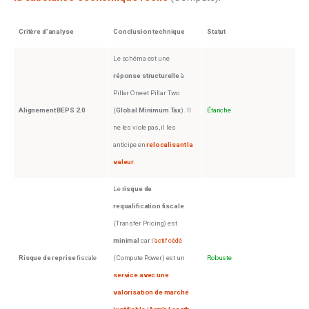
Critère d’analyse
Conclusion technique
Statut
Le schéma est une
réponse structurelle
à
Pillar One et Pillar Two
Alignement BEPS 2.0
(
Global Minimum Tax
). Il
Étanche
ne les viole pas, il les
anticipe en
relocalisant la
valeur
.
Le
risque de
requalification fiscale
(Transfer Pricing) est
minimal
car l’
actif cédé
Risque de reprise
fiscale
(Compute Power) est un
Robuste
s
ervice avec une
valorisation de marché