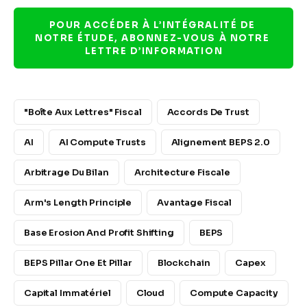
POUR ACCÉDER À L’INTÉGRALITÉ DE 
NOTRE ÉTUDE, ABONNEZ-VOUS À NOTRE 
LETTRE D’INFORMATION
"boîte Aux Lettres" Fiscal
Accords De Trust
AI
AI Compute Trusts
Alignement BEPS 2.0
Arbitrage Du Bilan
Architecture Fiscale
Arm's Length Principle
Avantage Fiscal
Base Erosion And Profit Shifting
BEPS
BEPS Pillar One Et Pillar
Blockchain
Capex
Capital Immatériel
Cloud
Compute Capacity