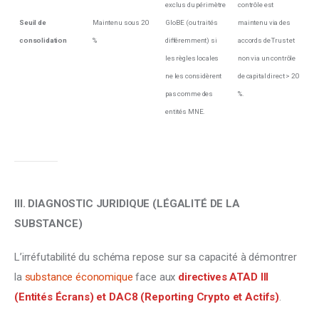
exclus du périmètre
contrôle est
Seuil de
Maintenu sous 20
GloBE (ou traités
maintenu via des
consolidation
%
différemment) si
accords de Trust et
les règles locales
non via un contrôle
ne les considèrent
de capital direct > 20
pas comme des
%.
entités MNE.
III. DIAGNOSTIC JURIDIQUE (LÉGALITÉ DE LA 
SUBSTANCE)
L’irréfutabilité du schéma repose sur sa capacité à démontrer 
la 
substance économique
 face aux 
directives ATAD III 
(Entités Écrans) et DAC8 (Reporting Crypto et Actifs)
.