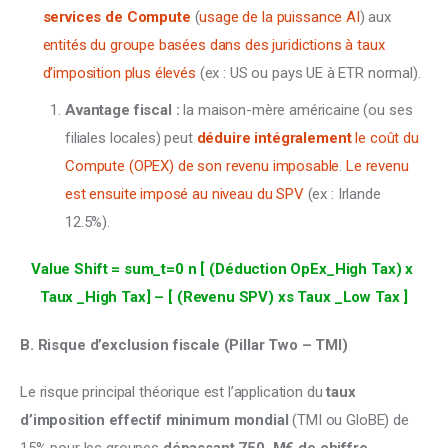
services de Compute
(
usage de la puissance AI
) aux
entités du groupe basées dans des juridictions à taux
d’imposition plus élevés
(ex : US ou pays UE à ETR normal).
Avantage fiscal :
la maison-mère américaine (ou ses
filiales locales) peut
déduire intégralement
le coût du
Compute (OPEX) de son revenu imposable
.
Le revenu
est ensuite imposé au niveau du SPV
(ex : Irlande
12.5%).
Value Shift = sum_t=0 n [ (Déduction OpEx_High Tax) x 
Taux _High Tax] – [ (Revenu SPV) xs Taux _Low Tax ]
B. Risque d’exclusion fiscale (Pillar Two – TMI)
Le risque principal théorique est l’application du 
taux 
d’imposition effectif minimum mondial
 (TMI ou GloBE) de 