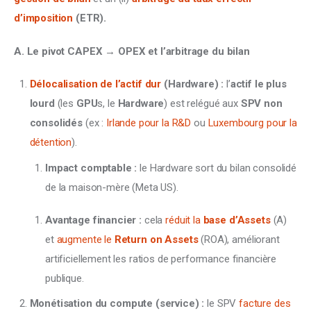
d’imposition
 (ETR).
A. Le pivot CAPEX → OPEX et l’arbitrage du bilan
Délocalisation de l’actif dur
(Hardware) :
l’
actif le plus
lourd
(les
GPU
s, le
Hardware
) est relégué aux
SPV non
consolidés
(ex :
Irlande pour la R&D
ou
Luxembourg pour la
détention
).
Impact comptable :
le Hardware sort du bilan consolidé
de la maison-mère (Meta US).
Avantage financier :
cela
réduit la
base d’Assets
(A)
et
augmente le
Return on Assets
(ROA), améliorant
artificiellement les ratios de performance financière
publique.
Monétisation du compute (service) :
le SPV
facture des