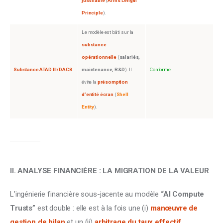
justifiable
(
Arm’s Length
Principle
).
Le modèle est bâti sur la
substance
opérationnelle
(
salariés,
Substance ATAD III/DAC8
maintenance, R&D
). Il
Conforme
évite la
présomption
d’entité écran
(
Shell
Entity
).
II. ANALYSE FINANCIÈRE : LA MIGRATION DE LA VALEUR
L’ingénierie financière sous-jacente au modèle 
“AI Compute 
Trusts”
 est double : elle est à la fois une (i) 
manœuvre de 
gestion de bilan
 et un (ii) 
arbitrage du taux effectif 