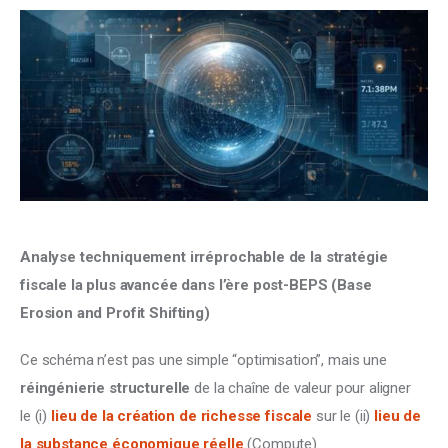
Climate
Markets
Tech
Reports
Shop
Analyse techniquement irréprochable de la stratégie 
fiscale la plus avancée dans l’ère post-BEPS (Base 
Erosion and Profit Shifting)
Ce schéma n’est pas une simple “optimisation”, mais une 
réingénierie structurelle
 de la chaîne de valeur pour aligner 
le (i) 
lieu de la création de richesse fiscale
 sur le (ii) 
lieu de 
la substance économique réelle
 (Compute).