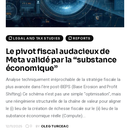
Climate
Markets
Tech
LEGAL AND TAX STUDIES
REPORTS
Reports
Le pivot fiscal audacieux de
Meta validé par la “substance
Shop
économique”
Analyse techniquement irréprochable de la stratégie fiscale la
plus avancée dans l'ère post-BEPS (Base Erosion and Profit
Shifting) Ce schéma n'est pas une simple "optimisation", mais
une réingénierie structurelle de la chaîne de valeur pour aligner
le (i) lieu de la création de richesse fiscale sur le (ii) lieu de la
substance économique réelle (Compute).…
0
12/11/2025
BY
OLEG TURCEAC