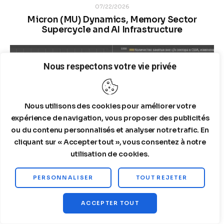
07/22/2026
Micron (MU) Dynamics, Memory Sector
Supercycle and AI Infrastructure
Nous respectons votre vie privée
Nous utilisons des cookies pour améliorer votre
expérience de navigation, vous proposer des publicités
ou du contenu personnalisés et analyser notre trafic. En
cliquant sur « Accepter tout », vous consentez à notre
utilisation de cookies.
PERSONNALISER
TOUT REJETER
05/10/2026
The Stagnant Reality: Annual Revisions Hide
ACCEPTER TOUT
Deep US Labor Market Contraction