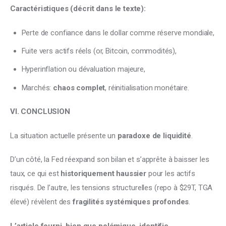
Caractéristiques (décrit dans le texte):
Perte de confiance dans le dollar comme réserve mondiale,
Fuite vers actifs réels (or, Bitcoin, commodités),
Hyperinflation ou dévaluation majeure,
Marchés:
chaos complet
, réinitialisation monétaire.
VI. CONCLUSION
La situation actuelle présente un 
paradoxe de liquidité
.
D’un côté, la Fed réexpand son bilan et s’apprête à baisser les 
taux, ce qui est 
historiquement haussier
 pour les actifs 
risqués. De l’autre, les tensions structurelles (repo à $29T, TGA 
élevé) révèlent des 
fragilités systémiques profondes
.
L’article fourni, bien que polémique, identifie 