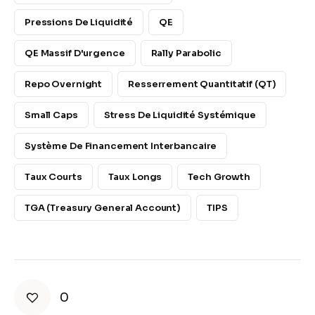
Pressions De Liquidité
QE
QE Massif D'urgence
Rally Parabolic
Repo Overnight
Resserrement Quantitatif (QT)
Small Caps
Stress De Liquidité Systémique
Système De Financement Interbancaire
Taux Courts
Taux Longs
Tech Growth
TGA (Treasury General Account)
TIPS
0