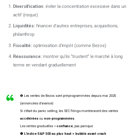
Diversification:
éviter la concentration excessive dans un
actif (risque)
Liquidités:
financer d’autres entreprises, acquisitions,
philanthrop
Fiscalité:
optimisation d’impôt (comme Bezos)
Réassurance:
montrer qu’ils “trustent” le marché à long
terme en vendant graduellement
❶ Les ventes de Bezos sont pré-programmées depuis mai 2025
(annoncées d’avance)
Si c’était du panic selling, les SEC filings montreraient des ventes
accélérées
ou
non-programmées
.
Les ventes graduelles =
confiance
, pas panique
❷
L’indice S&P 500 au plus haut = bubble avant crash