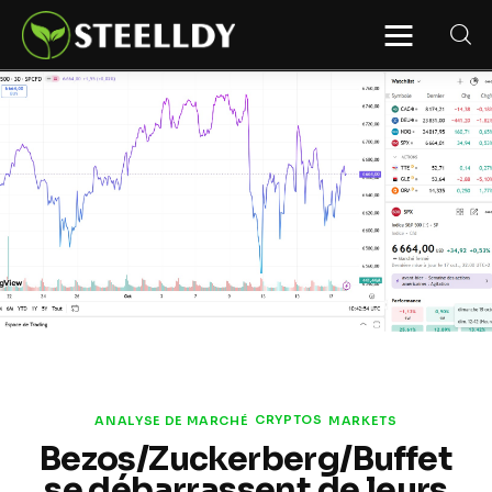
STEELLDY
Through Steelldy consulting company, I
assist companies, fintechs, and
institutions in two key areas: ◙
Economic and financial statistical
modeling via our DaaS & SaaS
software (macroeconomic index
platform). Analysis of the transition to
a multipolar world: stablecoins, gold,
copper, precious metals, industrial
metals, oil, dollars, euros, yuan, yen,
rubles, CBDC, BISIH, mBridge, Unified
Ledger, BRICS, and global regulations.
◙ Web3 Law & Taxation Legal and Tax
structuring of blockchain-based
projects, RWA, tokenization,
cryptocurrency (stablecoins, CBDC),
decentralized autonomous
organizations (DAO), MiCA
compliance, ISO 20022, AI,
MANBRIC/biotech technologies,
robotics, smart cities, and ESG
CRYPTOS
ANALYSE DE MARCHÉ
MARKETS
taxonomy.
Bezos/Zuckerberg/Buffet
se débarrassent de leurs