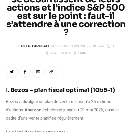
Climate
actions et l’indice S&P 500
est sur le point : faut-il
Markets
s’attendre à une correction
?
Tech
0
BY
OLEG TURCEAC
PUBLISHED:
10/20/2025
650
Reports
3 MIN
SHARE POST
Shop
I.
Bezos – plan fiscal optimal (10b5-1)
Bezos a divulgué un plan de vente de jusqu’à 25 millions 
d’actions 
Amazon
 échelonné jusqu’au 29 mai 2026, dans le 
cadre d’une vente planifiée régulièrement.