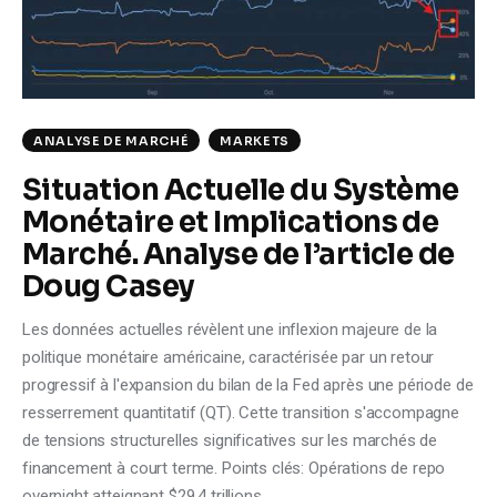
Climate
Markets
Tech
ANALYSE DE MARCHÉ
MARKETS
Situation Actuelle du Système
Reports
Monétaire et Implications de
Shop
Marché. Analyse de l’article de
Doug Casey
Les données actuelles révèlent une inflexion majeure de la
politique monétaire américaine, caractérisée par un retour
progressif à l'expansion du bilan de la Fed après une période de
resserrement quantitatif (QT). Cette transition s'accompagne
de tensions structurelles significatives sur les marchés de
financement à court terme. Points clés: Opérations de repo
overnight atteignant $29,4 trillions…