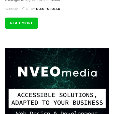
0
11/18/2025
BY
OLEG TURCEAC
READ MORE