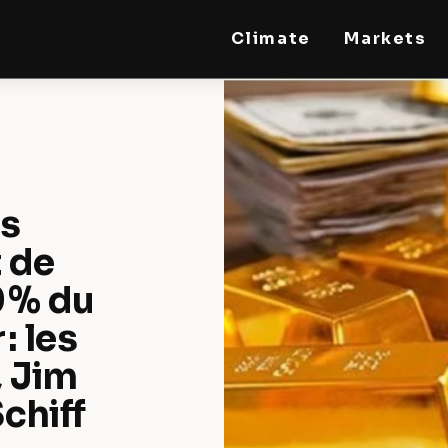
Climate
Markets
STEELLDY
Through Steelldy consulting company, I assist
companies, fintechs, and institutions in two
key areas: ◙ Economic and financial statistical
modeling via our DaaS & SaaS software
(macroeconomic index platform). Analysis of
the transition to a multipolar world:
stablecoins, gold, copper, precious metals,
industrial metals, oil, dollars, euros, yuan, yen,
ls
rubles, CBDC, BISIH, mBridge, Unified Ledger,
BRICS, and global regulations. ◙ Web3 Law &
 de
Taxation Legal and Tax structuring of
blockchain-based projects, RWA,
tokenization, cryptocurrency (stablecoins,
0 % du
CBDC), decentralized autonomous
organizations (DAO), MiCA compliance, ISO
: les
20022, AI, MANBRIC/biotech technologies,
robotics, smart cities, and ESG taxonomy.
, Jim
chiff