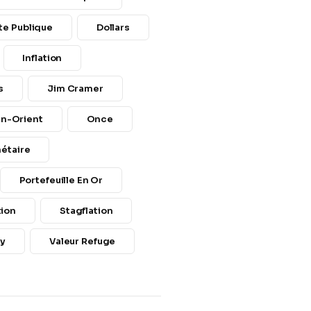
te Publique
Dollars
Inflation
s
Jim Cramer
n-Orient
Once
étaire
Portefeuille En Or
tion
Stagflation
hy
Valeur Refuge