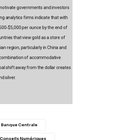
 motivate governments and investors
ng analytics firms indicate that with
4,500‑$5,000 per ounce by the end of
ntries that view gold as a store of
n region, particularly in China and
s, a combination of accommodative
obal shift away from the dollar creates
d silver.
Banque Centrale
Conseils Numériques