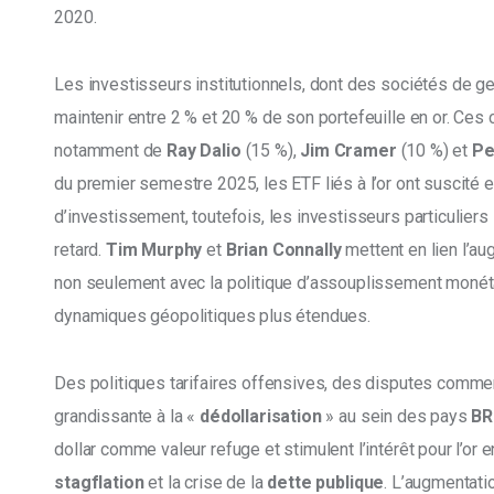
2020. 
Les investisseurs institutionnels, dont des sociétés de g
maintenir entre 2 % et 20 % de son portefeuille en or. Ces
notamment de 
Ray Dalio 
(15 %), 
Jim Cramer
 (10 %) et 
Pe
du premier semestre 2025, les ETF liés à l’or ont suscité e
d’investissement, toutefois, les investisseurs particulier
retard. 
Tim Murphy
 et 
Brian Connally
 mettent en lien l’au
non seulement avec la politique d’assouplissement monét
dynamiques géopolitiques plus étendues.
Des politiques tarifaires offensives, des disputes commer
grandissante à la « 
dédollarisation
 » au sein des pays 
BR
dollar comme valeur refuge et stimulent l’intérêt pour l’or e
stagflation
 et la crise de la 
dette publique
. L’augmentati