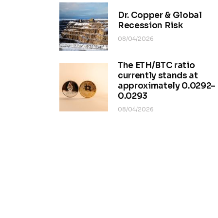
Dr. Copper & Global
Recession Risk
08/04/2026
The ETH/BTC ratio
currently stands at
approximately 0.0292–
0.0293
08/04/2026