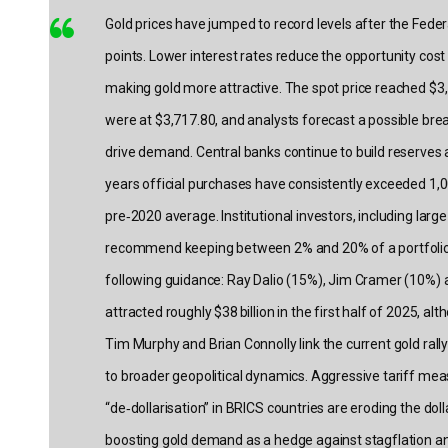
Gold prices have jumped to record levels after the Feder
points. Lower interest rates reduce the opportunity cost 
making gold more attractive. The spot price reached $
were at $3,717.80, and analysts forecast a possible br
drive demand. Central banks continue to build reserves 
years official purchases have consistently exceeded 1,0
pre‑2020 average. Institutional investors, including la
recommend keeping between 2% and 20% of a portfolio in
following guidance: Ray Dalio (15%), Jim Cramer (10%) 
attracted roughly $38 billion in the first half of 2025, alth
Tim Murphy and Brian Connolly link the current gold rall
to broader geopolitical dynamics. Aggressive tariff mea
“de‑dollarisation” in BRICS countries are eroding the dol
boosting gold demand as a hedge against stagflation an