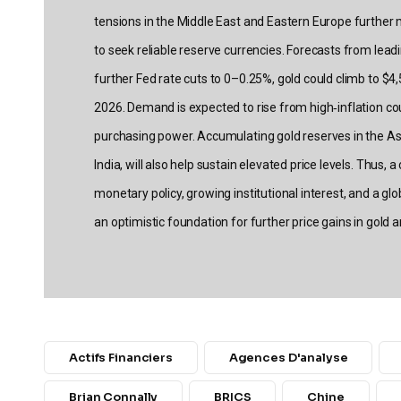
tensions in the Middle East and Eastern Europe further
to seek reliable reserve currencies. Forecasts from leadi
further Fed rate cuts to 0–0.25%, gold could climb to $
2026. Demand is expected to rise from high‑inflation cou
purchasing power. Accumulating gold reserves in the Asia
India, will also help sustain elevated price levels. Thu
monetary policy, growing institutional interest, and a gl
an optimistic foundation for further price gains in gold an
Actifs Financiers
Agences D'analyse
Brian Connally
BRICS
Chine