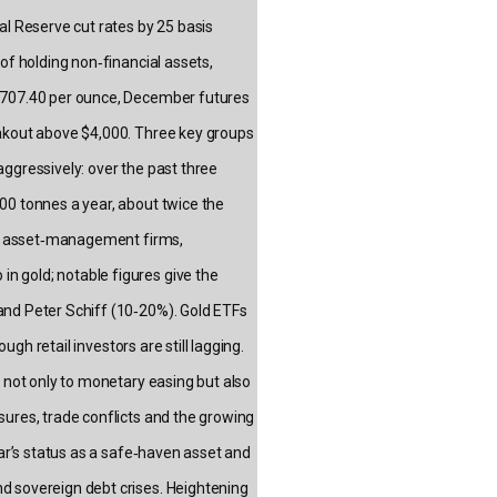
al Reserve cut rates by 25 basis
of holding non‑financial assets,
3,707.40 per ounce, December futures
eakout above $4,000. Three key groups
aggressively: over the past three
00 tonnes a year, about twice the
rge asset‑management firms,
 gold; notable figures give the
and Peter Schiff (10‑20%). Gold ETFs
ough retail investors are still lagging.
y not only to monetary easing but also
sures, trade conflicts and the growing
lar’s status as a safe‑haven asset and
d sovereign debt crises. Heightening