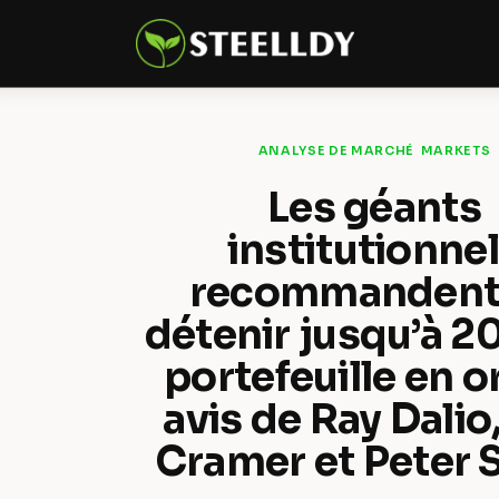
Climate
Markets
Tech
ANALYSE DE MARCHÉ
MARKETS
Reports
Les géants
institutionne
Shop
recommandent
détenir jusqu’à 2
portefeuille en or 
avis de Ray Dalio
Cramer et Peter S