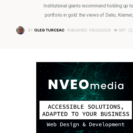
Institutional giants recommend holding up t
portfolio in gold: the views of Dalio, Kramer
BY
OLEG TURCEAC
PUBLISHED:
09/22/2025
587