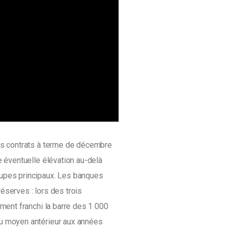
les contrats à terme de décembre 
e éventuelle élévation au-delà 
oupes principaux. Les banques 
éserves : lors des trois 
ement franchi la barre des 1 000 
au moyen antérieur aux années 