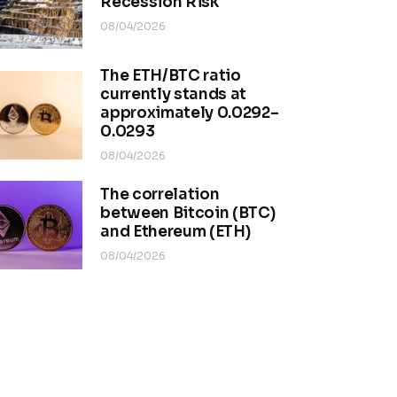
Recession Risk
08/04/2026
The ETH/BTC ratio
currently stands at
approximately 0.0292–
0.0293
08/04/2026
The correlation
between Bitcoin (BTC)
and Ethereum (ETH)
08/04/2026