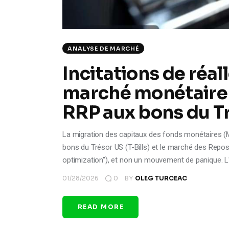
ANALYSE DE MARCHÉ
Incitations de réal
marché monétaire (
RRP aux bons du Tr
La migration des capitaux des fonds monétaires (M
bons du Trésor US (T-Bills) et le marché des Repos 
optimization"), et non un mouvement de panique. L'
01/28/2026
0
BY
OLEG TURCEAC
READ MORE