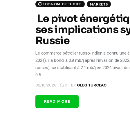
ECONOMIC STUDIES
MARKETS
Le pivot énergéti
ses implications s
Russie
Le commerce pétrolier russo-indien a connu une év
2021), il a bondi à 0.8 mb/j après l'invasion de 202
russes), se stabilisant à 2.1 mb/j en 2024 avant d
0.5…
02/10/2026
0
BY
OLEG TURCEAC
READ MORE