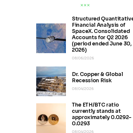
Structured Quantitativ
Financial Analysis of
SpaceX. Consolidated
Accounts for Q2 2026
(period ended June 30,
2026)
08/06/2026
Dr. Copper & Global
Recession Risk
08/04/2026
The ETH/BTC ratio
currently stands at
approximately 0.0292–
0.0293
08/04/2026