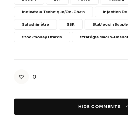
Indicateur Technique/on-Chain
Injection De
Satoshimètre
SSR
Stablecoin Supply
Stockmoney Lizards
Stratégie Macro-Financ
0
HIDE COMMENTS