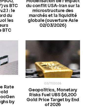
&P500,
Modélisation de l’impact
Y) vs BTC
du conflit USA-Iran sur la
.2.1 : le
microstructure des
ord du
marchés et la liquidité
uoi les
globale (ouverture Asie
eurs
02/03/2026)
e BTC
6
03/17/2026
ve Rate
Geopolitics, Monetary
Gold
Risks Fuel UBS $6,200
 SocGen
Gold Price Target by End
ighs by
of 2026