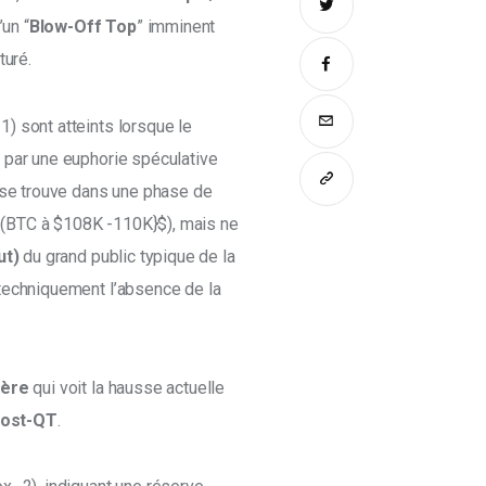
’un “
Blow-Off Top
” imminent 
uré. 
) sont atteints lorsque le 
 par une euphorie spéculative 
 se trouve dans une phase de 
le (BTC à $108K -110K}$), mais ne 
ut)
 du grand public typique de la 
techniquement l’absence de la 
ière
 qui voit la hausse actuelle 
 post-QT
. 