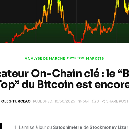
CRYPTOS
ANALYSE DE MARCHÉ
MARKETS
cateur On-Chain clé : le “
Top” du Bitcoin est encore
OLEG TURCEAC
PUBLISHED:
10/30/2025
664
0
SHARE POST
1. La mise à jour du 
Satoshimètre
 de 
Stockmoney Lizar