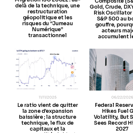
Composite (S
delà de la technique, une
Gold, Crude, DX
restructuration
Risk Oscillator v
géopolitique et les
S&P 500 au b
risques du “Jumeau
gouffre, pourq
Numérique”
acteurs maj
transactionnel
accumulent l
11/11/2025
06/22/202
Le ratio vient de quitter
Federal Reser
la zone d’expansion
Hikes Fuel 
baissière ; la structure
Volatility, But
technique, le flux de
Sees Record H
capitaux et la
2027