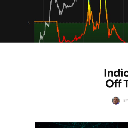
Indi
Off 
BY