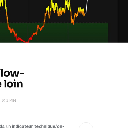
Blow-
 loin
2 MIN
ds
, un
 indicateur technique/on-