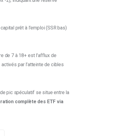
x -2), indiquant une réserve 
 
apital prêt à l’emploi (SSR bas) 
e de 7 à 18+ est l’afflux de 
 activés par l’atteinte de cibles 
e pic spéculatif se situe entre la 
gration complète des ETF via 