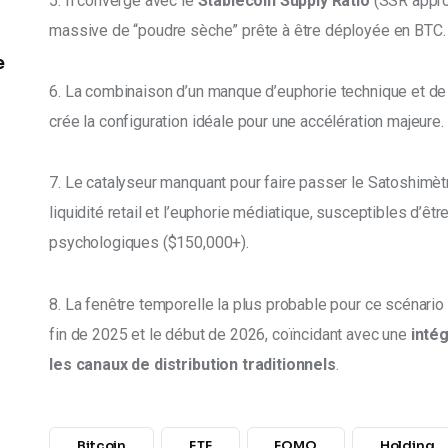
5. Il converge avec le 
Stablecoin Supply Ratio
 (SSR appro
massive de “poudre sèche” prête à être déployée en BTC.
e
6. La combinaison d’un manque d’euphorie technique et de c
crée la configuration idéale pour une accélération majeure. 
7. Le catalyseur manquant pour faire passer le Satoshimètr
liquidité retail et l’euphorie médiatique, susceptibles d’être
psychologiques ($150,000+). 
8. La fenêtre temporelle la plus probable pour ce scénario d
fin de 2025 et le début de 2026, coïncidant avec une 
inté
les canaux de distribution traditionnels
. 
Bitcoin
ETF
FOMO
Holding