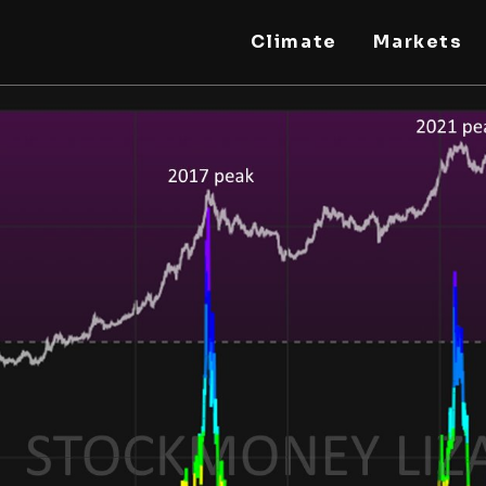
Climate
Markets
STEELLDY
Through Steelldy consulting company, I assist
companies, fintechs, and institutions in two
key areas: ◙ Economic and financial statistical
modeling via our DaaS & SaaS software
(macroeconomic index platform). Analysis of
the transition to a multipolar world:
stablecoins, gold, copper, precious metals,
industrial metals, oil, dollars, euros, yuan, yen,
rubles, CBDC, BISIH, mBridge, Unified Ledger,
BRICS, and global regulations. ◙ Web3 Law &
Taxation Legal and Tax structuring of
blockchain-based projects, RWA,
tokenization, cryptocurrency (stablecoins,
CBDC), decentralized autonomous
organizations (DAO), MiCA compliance, ISO
20022, AI, MANBRIC/biotech technologies,
robotics, smart cities, and ESG taxonomy.