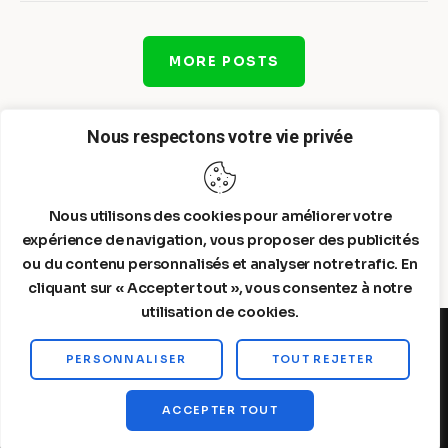
MORE POSTS
Nous respectons votre vie privée
Nous utilisons des cookies pour améliorer votre
expérience de navigation, vous proposer des publicités
ou du contenu personnalisés et analyser notre trafic. En
cliquant sur « Accepter tout », vous consentez à notre
utilisation de cookies.
PERSONNALISER
TOUT REJETER
Steelldy© 2026. All Rights Reserved.
ACCEPTER TOUT