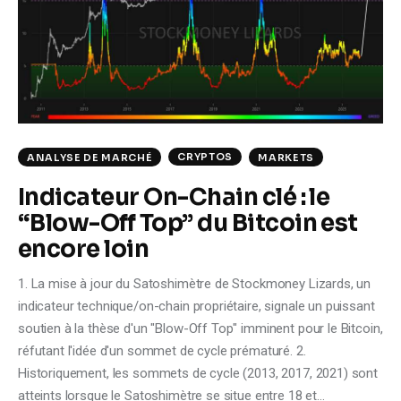
Climate
Markets
Tech
Reports
CRYPTOS
ANALYSE DE MARCHÉ
MARKETS
Indicateur On-Chain clé : le
Shop
“Blow-Off Top” du Bitcoin est
encore loin
1. La mise à jour du Satoshimètre de Stockmoney Lizards, un
indicateur technique/on-chain propriétaire, signale un puissant
soutien à la thèse d'un "Blow-Off Top" imminent pour le Bitcoin,
réfutant l'idée d'un sommet de cycle prématuré. 2.
Historiquement, les sommets de cycle (2013, 2017, 2021) sont
atteints lorsque le Satoshimètre se situe entre 18 et…