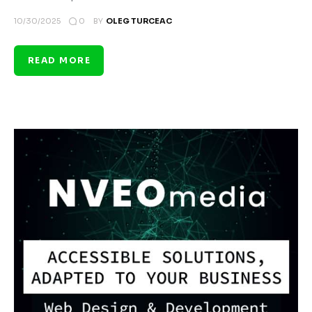
0
10/30/2025
BY
OLEG TURCEAC
READ MORE