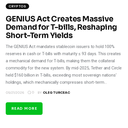
CRYPTOS
GENIUS Act Creates Massive
Demand for T-bills, Reshaping
Short-Term Yields
The GENIUS Act mandates stablecoin issuers to hold 100%
reserves in cash or T-bills with maturity ≤ 93 days. This creates
a mechanical demand for T-bills, making them the collateral
commodity for the new system. By mid-2025, Tether and Circle
held $160 billion in T-bills, exceeding most sovereign nations'
holdings, which mechanically compresses short-term…
0
05/21/2026
BY
OLEG TURCEAC
READ MORE