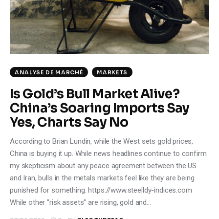
Climate
Markets
Tech
ANALYSE DE MARCHÉ
MARKETS
Reports
Is Gold’s Bull Market Alive?
China’s Soaring Imports Say
Shop
Yes, Charts Say No
According to Brian Lundin, while the West sets gold prices,
China is buying it up. While news headlines continue to confirm
my skepticism about any peace agreement between the US
and Iran, bulls in the metals markets feel like they are being
punished for something. https://www.steelldy-indices.com
While other "risk assets" are rising, gold and…