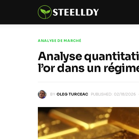
Climate
Markets
Tech
ANALYSE DE MARCHÉ
Analyse quantitati
Reports
l’or dans un régim
Shop
BY
OLEG TURCEAC
PUBLISHED:
02/18/2026