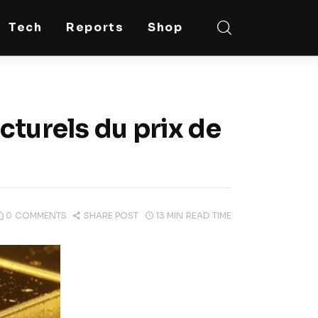
Tech
Reports
Shop
cturels du prix de
0
COMMENTS
SHARE POST
13 MIN
READ TIME