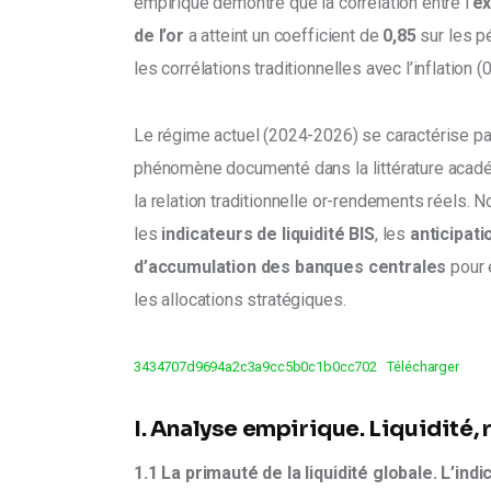
empirique démontre que la corrélation entre l’
ex
de l’or
 a atteint un coefficient de 
0,85
 sur les 
les corrélations traditionnelles avec l’inflation (0
Le régime actuel (2024-2026) se caractérise pa
phénomène documenté dans la littérature acad
la relation traditionnelle or-rendements réels.
les 
indicateurs de liquidité BIS
, les 
anticipati
d’accumulation des banques centrales
 pour 
les allocations stratégiques.
3434707d9694a2c3a9cc5b0c1b0cc702
Télécharger
I. Analyse empirique. Liquidité, 
1.1 La primauté de la liquidité globale. L’in