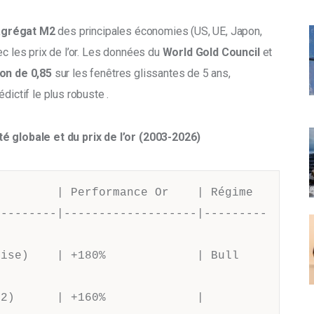
agrégat M2
 des principales économies (US, UE, Japon, 
c les prix de l’or. Les données du 
World Gold Council 
et 
ion de 0,85
 sur les fenêtres glissantes de 5 ans, 
dictif le plus robuste 
.
té globale et du prix de l’or (2003-2026)
        | Performance Or    | Régime

---------|-------------------|---------
ise)    | +180%             | Bull 
2)      | +160%             | 