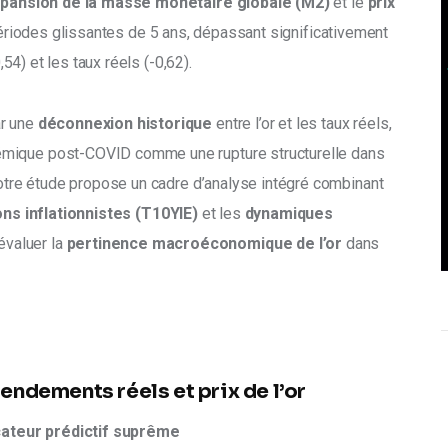
pansion de la masse monétaire globale (M2) 
et le 
prix 
périodes glissantes de 5 ans, dépassant significativement 
,54) et les taux réels (-0,62). 
r une 
déconnexion historique
 entre l’or et les taux réels, 
émique post-COVID comme une rupture structurelle dans 
 Notre étude propose un cadre d’analyse intégré combinant 
ons inflationnistes (T10YIE)
 et les 
dynamiques 
évaluer la 
pertinence macroéconomique de l’or 
dans 
rendements réels et prix de l’or
dicateur prédictif suprême