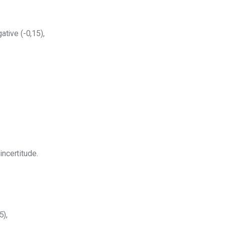
ative (-0,15),
ncertitude.
5),