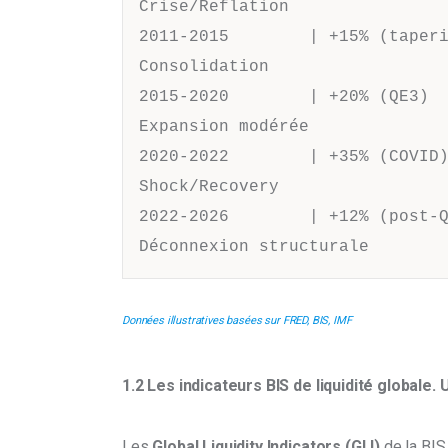
Crise/Reflation

2011-2015        | +15% (taperi
Consolidation

2015-2020        | +20% (QE3)  
Expansion modérée

2020-2022        | +35% (COVID)
Shock/Recovery

2022-2026        | +12% (post-Q
Déconnexion structurale
Données illustratives basées sur FRED, BIS, IMF
1.2 Les indicateurs BIS de liquidité globale.
Les 
Global Liquidity Indicators (GLI)
 de la BIS