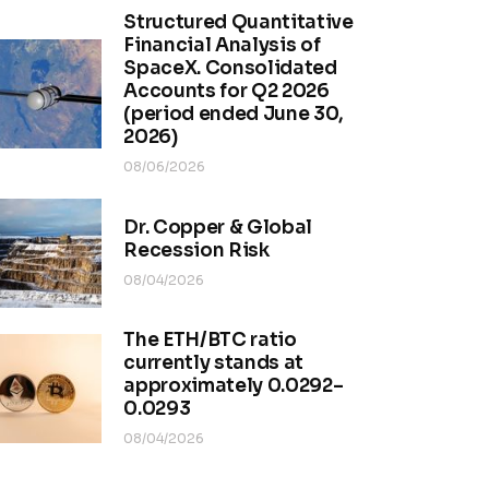
Structured Quantitative
Financial Analysis of
SpaceX. Consolidated
Accounts for Q2 2026
(period ended June 30,
2026)
08/06/2026
Dr. Copper & Global
Recession Risk
08/04/2026
The ETH/BTC ratio
currently stands at
approximately 0.0292–
0.0293
08/04/2026