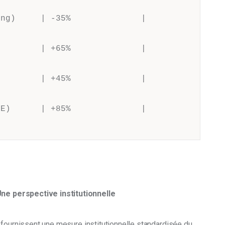
ng)     | -35%              | 
        | +65%              | 
        | +45%              | 
E)      | +85%              | 
 Une perspective institutionnelle
 fournissent une mesure institutionnelle standardisée du 