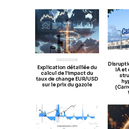
04/03/2026
Disrupti
Explication détaillée du
IA et
calcul de l’impact du
str
taux de change EUR/USD
hy
sur le prix du gazole
(Carr