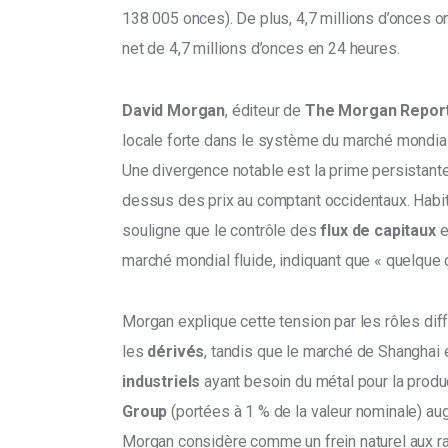
138 005 onces). De plus, 4,7 millions d’onces ont
net de 4,7 millions d’onces en 24 heures. 
David Morgan
, éditeur de 
The Morgan Repor
locale forte dans le système du marché mondial d
Une divergence notable est la prime persistante
dessus des prix au comptant occidentaux. Habitue
souligne que le contrôle des 
flux de capitaux
 e
marché mondial fluide, indiquant que « quelque 
Morgan explique cette tension par les rôles di
les 
dérivés
, tandis que le marché de Shanghai e
industriels
 ayant besoin du métal pour la produc
Group 
(portées à 1 % de la valeur nominale) au
Morgan considère comme un frein naturel aux ral