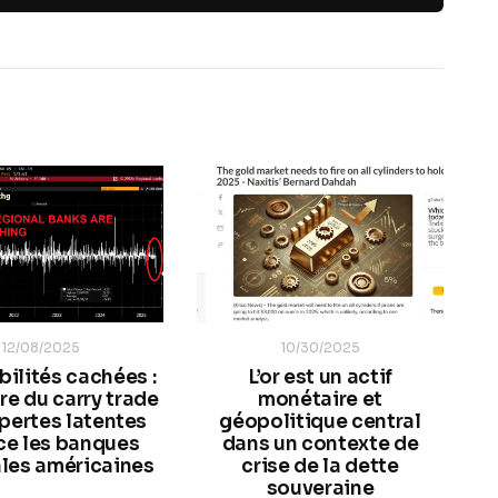
12/08/2025
10/30/2025
bilités cachées :
L’or est un actif
re du carry trade
monétaire et
 pertes latentes
géopolitique central
e les banques
dans un contexte de
les américaines
crise de la dette
souveraine