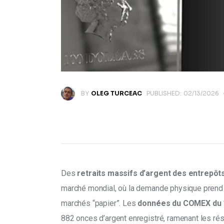
BY
OLEG TURCEAC
PUBLISHED:
02/13/2026
Des 
retraits massifs d’argent des entrepôt
marché mondial, où la demande physique prend 
marchés “papier”. Les 
données du COMEX du 1
882 onces d’argent enregistré, ramenant les ré