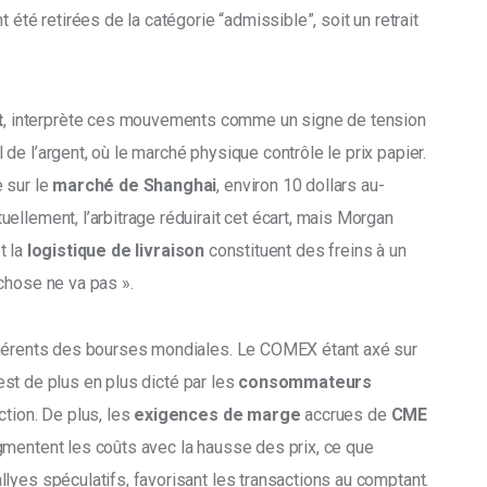
 été retirées de la catégorie “admissible”, soit un retrait 
t
, interprète ces mouvements comme un signe de tension 
e l’argent, où le marché physique contrôle le prix papier. 
 sur le 
marché de Shanghai
, environ 10 dollars au-
llement, l’arbitrage réduirait cet écart, mais Morgan 
t la 
logistique de livraison
 constituent des freins à un 
chose ne va pas ». 
fférents des bourses mondiales. Le COMEX étant axé sur 
st de plus en plus dicté par les 
consommateurs 
tion. De plus, les 
exigences de marge
 accrues de 
CME 
gmentent les coûts avec la hausse des prix, ce que 
lyes spéculatifs, favorisant les transactions au comptant. 