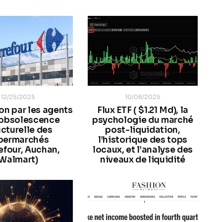
12/25/2025
10/08/2025
on par les agents
Flux ETF ( $1.21 Md), la
 obsolescence
psychologie du marché
ucturelle des
post-liquidation,
permarchés
l’historique des tops
efour, Auchan,
locaux, et l’analyse des
Walmart)
niveaux de liquidité