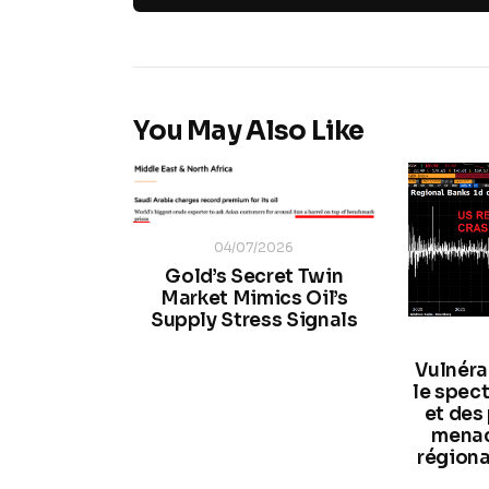
You May Also Like
04/07/2026
Gold’s Secret Twin
Market Mimics Oil’s
Supply Stress Signals
Vulnéra
le spect
et des
menac
régiona