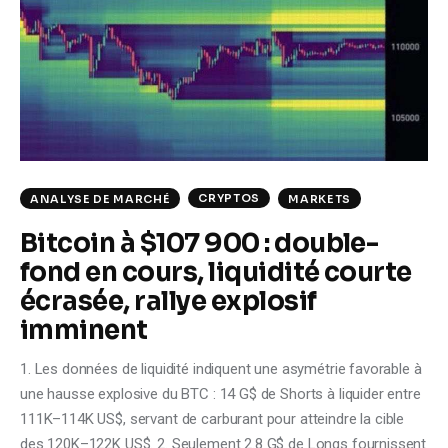
Climate
Markets
Tech
Reports
CRYPTOS
ANALYSE DE MARCHÉ
MARKETS
Shop
Bitcoin à $107 900 : double-
fond en cours, liquidité courte
écrasée, rallye explosif
imminent
1. Les données de liquidité indiquent une asymétrie favorable à
une hausse explosive du BTC : 14 G$ de Shorts à liquider entre
111K–114K US$, servant de carburant pour atteindre la cible
des 120K–122K US$. 2. Seulement 2.8 G$ de Longs fournissent