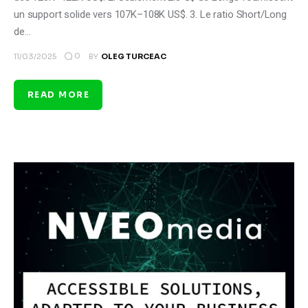
un support solide vers 107K–108K US$. 3. Le ratio Short/Long
de…
0
11/03/2025
BY
OLEG TURCEAC
READ MORE