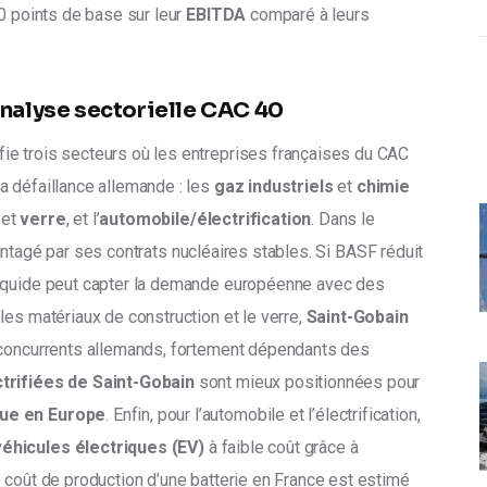
0 points de base sur leur 
EBITDA
 comparé à leurs 
Analyse sectorielle CAC 40
ifie trois secteurs où les entreprises françaises du CAC 
 défaillance allemande : les 
gaz industriels
 et 
chimie 
 et 
verre
, et l’
automobile/électrification
. Dans le 
antagé par ses contrats nucléaires stables. Si BASF réduit 
Liquide peut capter la demande européenne avec des 
es matériaux de construction et le verre, 
Saint-Gobain 
 concurrents allemands, fortement dépendants des 
trifiées de Saint-Gobain
 sont mieux positionnées pour 
que en Europe
. Enfin, pour l’automobile et l’électrification, 
véhicules électriques (EV)
 à faible coût grâce à 
 coût de production d’une batterie en France est estimé 