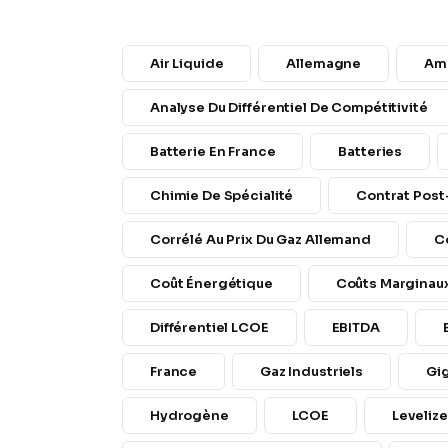
Air Liquide
Allemagne
Am
Analyse Du Différentiel De Compétitivité
Batterie En France
Batteries
Chimie De Spécialité
Contrat Pos
Corrélé Au Prix Du Gaz Allemand
C
Coût Énergétique
Coûts Marginau
Différentiel LCOE
EBITDA
France
Gaz Industriels
Gig
Hydrogène
LCOE
Leveliz