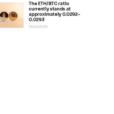
The ETH/BTC ratio
currently stands at
approximately 0.0292–
0.0293
08/04/2026