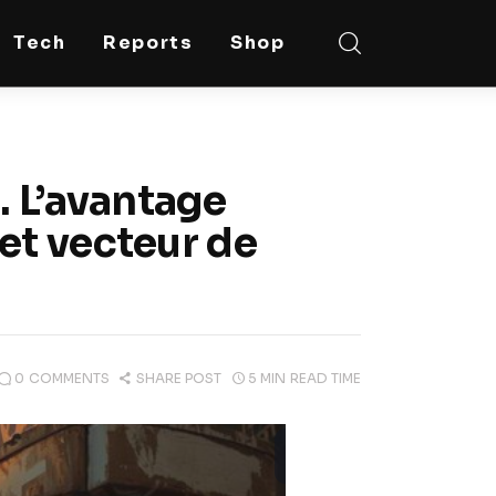
Tech
Reports
Shop
. L’avantage
et vecteur de
0
COMMENTS
SHARE POST
5 MIN
READ TIME