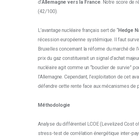
d’
Allemagne vers la France
. Notre score de r
(42/100).
L’avantage nucléaire français sert de “
Hedge Na
récession européenne systémique. Il faut survei
Bruxelles concernant la réforme du marché de l’é
prix du gaz constituerait un signal d’achat majeu
nucléaire agit comme un “bouclier de survie” po
l’Allemagne. Cependant, l’exploitation de cet av
défendre cette rente face aux mécanismes de p
Méthodologie
Analyse du différentiel LCOE (Levelized Cost of 
stress-test de corrélation énergétique inter-pa