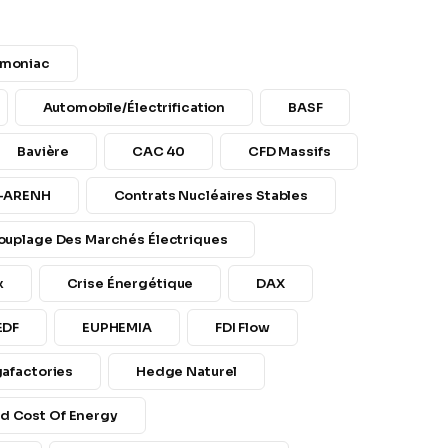
moniac
Automobile/électrification
BASF
Bavière
CAC 40
CFD Massifs
t-ARENH
Contrats Nucléaires Stables
ouplage Des Marchés Électriques
x
Crise Énergétique
DAX
EDF
EUPHEMIA
FDI Flow
afactories
Hedge Naturel
ed Cost Of Energy