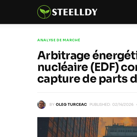
Climate
Markets
Tech
ANALYSE DE MARCHÉ
Arbitrage énergét
Reports
nucléaire (EDF) c
Shop
capture de parts 
BY
OLEG TURCEAC
PUBLISHED:
02/14/2026