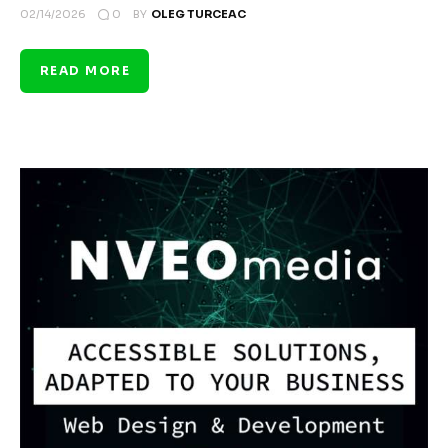
0
02/14/2026
BY
OLEG TURCEAC
READ MORE