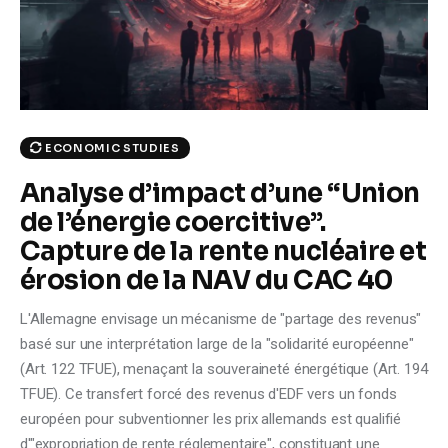
Climate
Markets
Tech
ECONOMIC STUDIES
Reports
Analyse d’impact d’une “Union
de l’énergie coercitive”.
Shop
Capture de la rente nucléaire et
érosion de la NAV du CAC 40
L'Allemagne envisage un mécanisme de "partage des revenus"
basé sur une interprétation large de la "solidarité européenne"
(Art. 122 TFUE), menaçant la souveraineté énergétique (Art. 194
TFUE). Ce transfert forcé des revenus d'EDF vers un fonds
européen pour subventionner les prix allemands est qualifié
d'"expropriation de rente réglementaire", constituant une