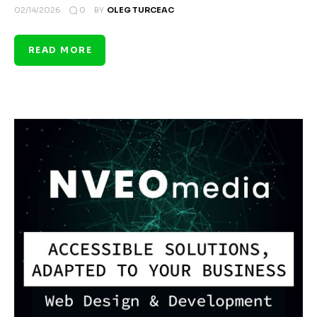
0
02/14/2026
BY
OLEG TURCEAC
READ MORE