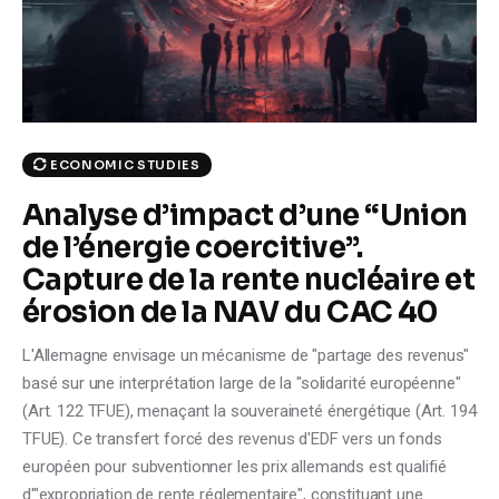
Climate
Markets
Tech
ECONOMIC STUDIES
Reports
Analyse d’impact d’une “Union
de l’énergie coercitive”.
Shop
Capture de la rente nucléaire et
érosion de la NAV du CAC 40
L'Allemagne envisage un mécanisme de "partage des revenus"
basé sur une interprétation large de la "solidarité européenne"
(Art. 122 TFUE), menaçant la souveraineté énergétique (Art. 194
TFUE). Ce transfert forcé des revenus d'EDF vers un fonds
européen pour subventionner les prix allemands est qualifié
d'"expropriation de rente réglementaire", constituant une