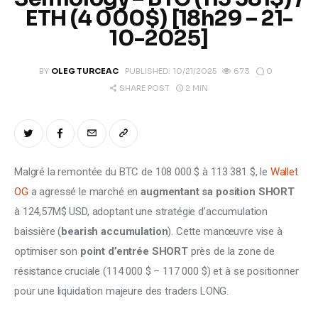
Climate
ETH (4 000$) [18h29 – 21-
10-2025]
Markets
0
BY
OLEG TURCEAC
PUBLISHED:
10/21/2025
673
Tech
2 MIN
SHARE POST
Reports
Shop
Malgré la remontée du BTC de 108 000 $ à 113 381 $, le 
Wallet 
OG
 a agressé le marché en 
augmentant sa position SHORT
à 124,57M$ USD, adoptant une stratégie d’accumulation 
baissière (
bearish accumulation
). Cette manœuvre vise à 
optimiser son 
point d’entrée SHORT
 près de la zone de 
résistance cruciale (114 000 $ – 117 000 $) et à se positionner 
pour une liquidation majeure des traders LONG. 