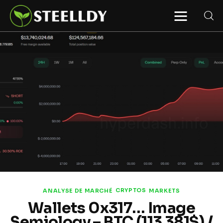
STEELLDY
Through Steelldy consulting company, I
assist companies, fintechs, and
institutions in two key areas: ◙
Economic and financial statistical
modeling via our DaaS & SaaS
software (macroeconomic index
platform). Analysis of the transition to
a multipolar world: stablecoins, gold,
copper, precious metals, industrial
metals, oil, dollars, euros, yuan, yen,
rubles, CBDC, BISIH, mBridge, Unified
Ledger, BRICS, and global regulations.
◙ Web3 Law & Taxation Legal and Tax
structuring of blockchain-based
projects, RWA, tokenization,
cryptocurrency (stablecoins, CBDC),
decentralized autonomous
organizations (DAO), MiCA
compliance, ISO 20022, AI,
MANBRIC/biotech technologies,
robotics, smart cities, and ESG
CRYPTOS
ANALYSE DE MARCHÉ
MARKETS
taxonomy.
Wallets 0x317… Image
Semiology – BTC (113 381$) /