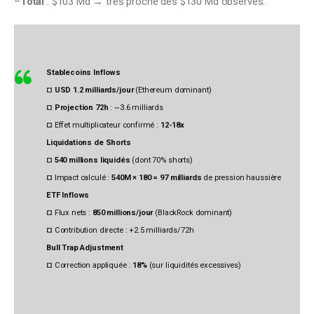
–
Total
 : $103 Md → très proche des $130 Md observés.
Stablecoins Inflows
¤
USD 1.2 milliards/jour
(Ethereum dominant)
¤
Projection 72h
: ~3.6 milliards
¤ Effet multiplicateur confirmé :
12-18x
Liquidations de Shorts
¤
540 millions liquidés
(dont 70% shorts)
¤ Impact calculé :
540M × 180 = 97 milliards
de pression haussière
ETF Inflows
¤ Flux nets :
850 millions/jour
(BlackRock dominant)
¤ Contribution directe : +2.5 milliards/72h
Bull Trap Adjustment
¤ Correction appliquée :
18%
(sur liquidités excessives)