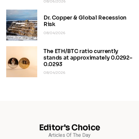
BY
OLEG TURCEAC
PUBLISHED:
10/03/2025
852
VIEWS
0
COMMENTS
3 MIN
READ TIME
❶ II est essentiel de faire une distinction claire entre le 
budget 
public
 et les 
réserves de change
 et comprendre que les 
<70 Md$> évoqués ne proviennent pas directement du 
Trésor 
français
 mais d’entités de l’
Eurosystème
 ou de 
fonds 
souverains
, représentant environ 30 % des réserves totales 
(~220 Md€).
❷ L’achat de 
Treasury
 s’appuie sur trois piliers :
(1) la gestion des réserves de change – l’euro n’étant pas 