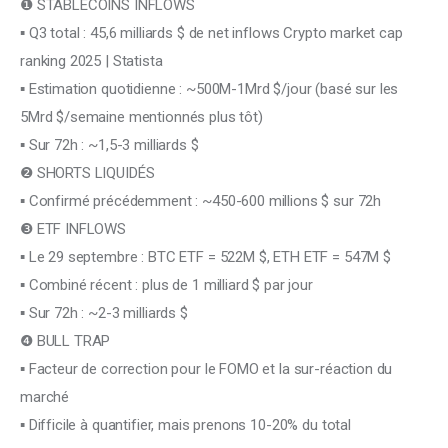
❶ STABLECOINS INFLOWS
Climate
▪ Q3 total : 45,6 milliards $ de net inflows Crypto market cap 
ranking 2025 | Statista
Markets
▪ Estimation quotidienne : ~500M-1Mrd $/jour (basé sur les 
Tech
5Mrd $/semaine mentionnés plus tôt)
▪ Sur 72h : ~1,5-3 milliards $
Reports
❷ SHORTS LIQUIDÉS
▪ Confirmé précédemment : ~450-600 millions $ sur 72h
Shop
❸ ETF INFLOWS
▪ Le 29 septembre : BTC ETF = 522M $, ETH ETF = 547M $
▪ Combiné récent : plus de 1 milliard $ par jour
▪ Sur 72h : ~2-3 milliards $
❹ BULL TRAP
▪ Facteur de correction pour le FOMO et la sur-réaction du 
marché
▪ Difficile à quantifier, mais prenons 10-20% du total 