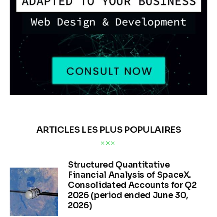
CRYPTOS
ANALYSE DE MARCHÉ
MARKETS
2024-2025 The Biggest
Buyers of U.S. Debt
(Tresuries) : la France
70Md$