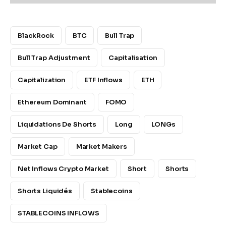
BlackRock
BTC
Bull Trap
Bull Trap Adjustment
Capitalisation
Capitalization
ETF Inflows
ETH
Ethereum Dominant
FOMO
Liquidations De Shorts
Long
LONGs
Market Cap
Market Makers
Net Inflows Crypto Market
Short
Shorts
Shorts Liquidés
Stablecoins
STABLECOINS INFLOWS