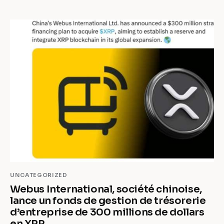
monnaie de réserve dominante, la 
France
 a besoin d’actifs 
USD ultra‑liquides pour payer les 
importations d’énergie
 et 
intervenir sur le 
marché des changes
 ;
(2) l’arbitrage de taux – les Treasuries offrent un rendement 
(~4,5 %) supérieur aux 
OAT
 (~3,1 %), mais le 
risque de 
change
 annule souvent le gain, la priorité restant la sécurité ;
(3) la diversification du risque souverain – détenir des 
Treasuries évite le « doom loop », assure des réserves intactes 
en cas de crise française.
❸ Les paradoxes soulevés (prêter aux USA alors qu’on est 
endetté, dépendance au dollar) découlent d’une confusion 
entre budget et réserves : les réserves proviennent 
d’
excédents commerciaux
 passés, pas d’emprunts actuels.
❹ La dépendance au dollar reste inévitable tant que le pétrole 
et le 
système SWIFT 
sont libellés en dollars. 
Comparativement, le Japon possède 1 060 Md$, la Chine 