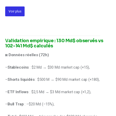
Voir plus
V
alidation empirique : 130 Md$ observés vs
102–141 Md$ calculés
◙ Données réelles (72h)
–
Stablecoins
 : $2 Md → $30 Md market cap (×15),
–
Shorts liquidés
 : $500 M → $90 Md market cap (×180),
–
ETF Inflows
 : $2,5 Md → $3 Md market cap (×1,2),
–
Bull Trap
 : –$20 Md (–15%),