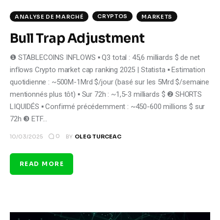
CRYPTOS
ANALYSE DE MARCHÉ
MARKETS
Bull Trap Adjustment
❶ STABLECOINS INFLOWS ▪ Q3 total : 45,6 milliards $ de net
inflows Crypto market cap ranking 2025 | Statista ▪ Estimation
quotidienne : ~500M-1Mrd $/jour (basé sur les 5Mrd $/semaine
mentionnés plus tôt) ▪ Sur 72h : ~1,5-3 milliards $ ❷ SHORTS
LIQUIDÉS ▪ Confirmé précédemment : ~450-600 millions $ sur
72h ❸ ETF…
0
10/03/2025
BY
OLEG TURCEAC
READ MORE