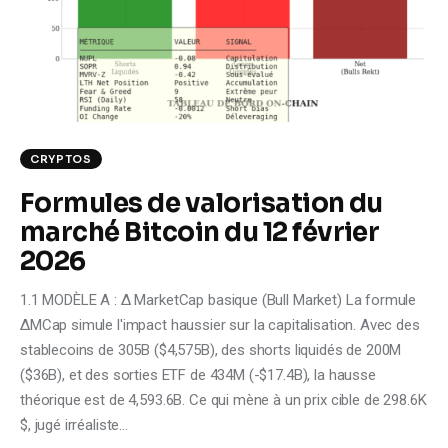
Climate
Markets
Tech
CRYPTOS
Reports
Formules de valorisation du
Shop
marché Bitcoin du 12 février
2026
1.1 MODÈLE A : Δ MarketCap basique (Bull Market) La formule
ΔMCap simule l'impact haussier sur la capitalisation. Avec des
stablecoins de 305B ($4,575B), des shorts liquidés de 200M
($36B), et des sorties ETF de 434M (-$17.4B), la hausse
théorique est de 4,593.6B. Ce qui mène à un prix cible de 298.6K
$, jugé irréaliste…