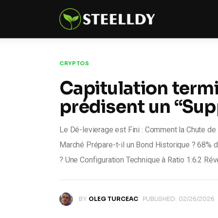
Climate
Markets
Tech
CRYPTOS
Capitulation termi
Reports
prédisent un “Supp
Shop
Le Dé-levierage est Fini : Comment la Chute de
Marché Prépare-t-il un Bond Historique ? 68% de
? Une Configuration Technique à Ratio 1:6.2 Rév
BY
OLEG TURCEAC
PUBLISHED:
02/26/2026