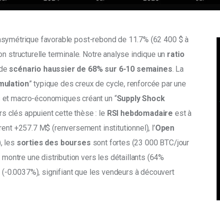
 asymétrique favorable post-rebond de 11.7% (62 400 $ à 
n structurelle terminale. Notre analyse indique un
 ratio 
de 
scénario haussier de 68% sur 6-10 semaines
. La 
mulation
” typique des creux de cycle, renforcée par une 
 et macro-économiques créant un “
Supply Shock 
rs clés appuient cette thèse : le 
RSI hebdomadaire 
est à 
rent +257.7 M$ (renversement institutionnel), l’
Open 
 les 
sorties des bourses
 sont fortes (23 000 BTC/jour 
 montre une distribution vers les détaillants (64% 
f (-0.0037%), signifiant que les vendeurs à découvert 