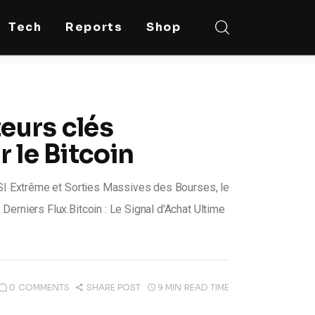
Tech
Reports
Shop
teurs clés
 le Bitcoin
RSI Extrême et Sorties Massives des Bourses, le
erniers Flux.Bitcoin : Le Signal d'Achat Ultime
0
COMMENTS
SHARE POST
9 MIN
READ TIME