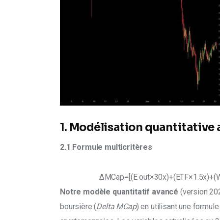
1. Modélisation quantitative
2.1 Formule multicritères
ΔMCap=[(E out ​ ×30x)+(ETF×1.5x)+(W×
Notre modèle quantitatif avancé
 (version 20
boursière (
Delta MCap
) en utilisant une formul