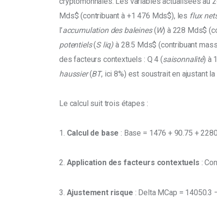
cryptomonnaies. Les variables actualisées au 2
Mds$ (contribuant à +1 476 Mds$), les
 flux ne
l’
accumulation des baleines
 (
W
) à 228 Mds$ (co
potentiels
 (
S liq)
 à 28.5 Mds$ (contribuant mas
des facteurs contextuels : Q 4 (
saisonnalité
) à 
haussier
 (
BT
, ici 8%) est soustrait en ajustant la
Le calcul suit trois étapes : 
1. 
Calcul de base
 : Base = 1476 + 90.75 + 228
2. 
Application des facteurs contextuels
 : Co
3. 
Ajustement risque
 : Delta MCap = 14050.3 