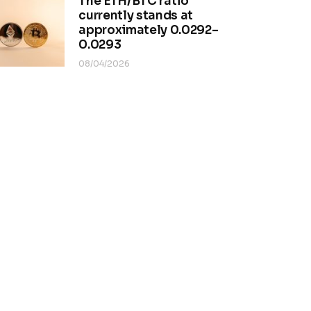
The ETH/BTC ratio
currently stands at
approximately 0.0292–
0.0293
08/04/2026