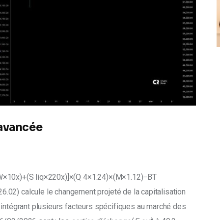
 avancée
10x)+(S liq ​ ×220x)]×(Q 4 ​ ×1.24)×(M×1.12)−BT
26.02) calcule le changement projeté de la capitalisation 
e intégrant plusieurs facteurs spécifiques au marché des 