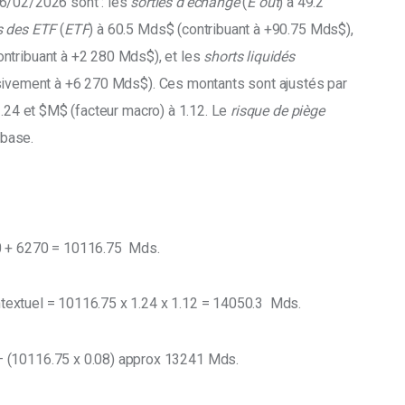
6/02/2026 sont : les 
sorties d’échange
 (
E out
) à 49.2 
ts des ETF
 (
ETF
) à 60.5 Mds$ (contribuant à +90.75 Mds$), 
ntribuant à +2 280 Mds$), et les 
shorts liquidés 
sivement à +6 270 Mds$). Ces montants sont ajustés par 
1.24 et $M$ (facteur macro) à 1.12. Le 
risque de piège 
 base. 
0 + 6270 = 10116.75  Mds. 
ntextuel = 10116.75 x 1.24 x 1.12 = 14050.3  Mds. 
– (10116.75 x 0.08) approx 13241 Mds. 