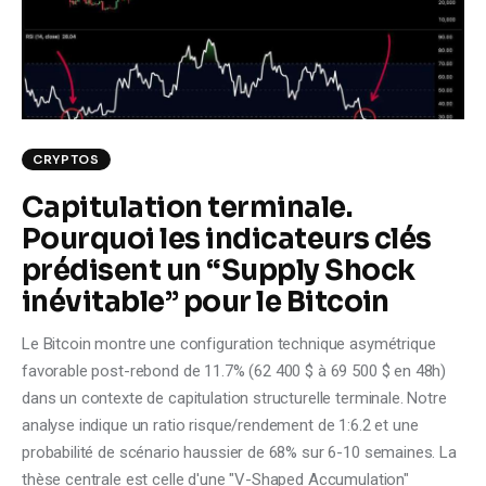
Climate
Markets
Tech
CRYPTOS
Reports
Capitulation terminale.
Pourquoi les indicateurs clés
Shop
prédisent un “Supply Shock
inévitable” pour le Bitcoin
Le Bitcoin montre une configuration technique asymétrique
favorable post-rebond de 11.7% (62 400 $ à 69 500 $ en 48h)
dans un contexte de capitulation structurelle terminale. Notre
analyse indique un ratio risque/rendement de 1:6.2 et une
probabilité de scénario haussier de 68% sur 6-10 semaines. La
thèse centrale est celle d'une "V-Shaped Accumulation"