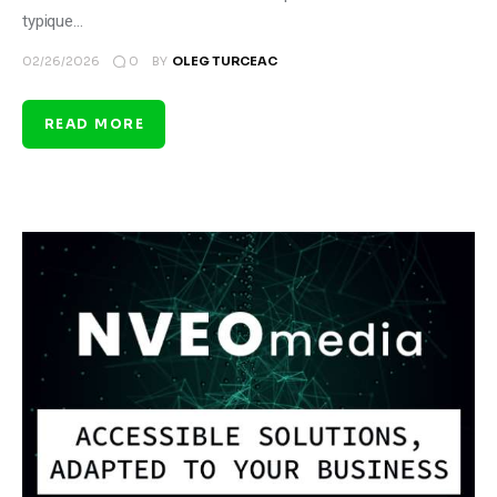
typique…
0
02/26/2026
BY
OLEG TURCEAC
READ MORE