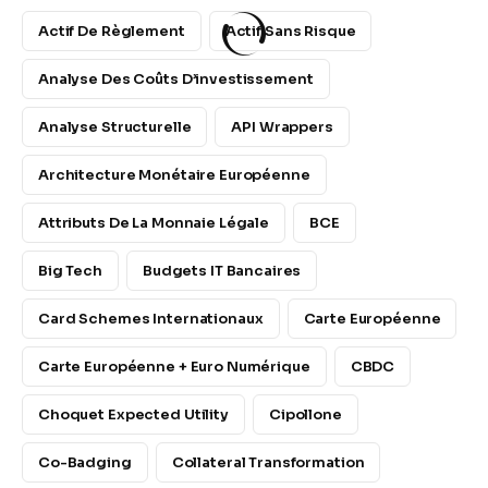
Actif De Règlement
Actif Sans Risque
Analyse Des Coûts D’investissement
Analyse Structurelle
API Wrappers
Architecture Monétaire Européenne
Attributs De La Monnaie Légale
BCE
Big Tech
Budgets IT Bancaires
Card Schemes Internationaux
Carte Européenne
Carte Européenne + Euro Numérique
CBDC
Choquet Expected Utility
Cipollone
Co-Badging
Collateral Transformation