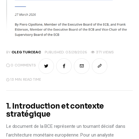
Climate
Markets
Tech
Reports
BY
OLEG TURCEAC
PUBLISHED:
03/28/2026
371
VIEWS
0
COMMENTS
Shop
13 MIN
READ TIME
1. Introduction et contexte
stratégique
Le document de la BCE représente un tournant décisif dans 
l’architecture monétaire européenne. Pour un analyste 