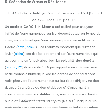
5. Scénarios de Stress et Résilience
r t ​ =μ+λσ t 2 ​ +ϵ t ​ ,ϵ t ​ ∼N(0,σ t 2 ​ ) σ t 2 = ω + α ϵ t − 1 2 + β σ t − 1
2 σ t 2 ​ =ω+αϵ t−1 2 ​ +βσ t−1 2 ​
Un 
modèle GARCH-in-Mean
 a été calibré pour analyser 
l’effet de l’euro numérique sur les ‘deposit betas’ en temps de 
crise, en postulant que l’euro numérique est un
 actif sans 
risque
 (
beta_risk=0
). Les résultats montrent que l’effet de 
levier (
alpha
) des dépôts est amorti par l’euro numérique qui 
agit comme un ‘shock absorber’. La 
volatilité des dépôts
(
sigma_t^2
) diminue de 18 % par rapport à un scénario sans 
cette monnaie numérique, car les sorties de capitaux sont 
redirigées vers l’euro numérique au lieu de se diriger vers des 
devises étrangères ou des ‘stablecoins’. Concernant la 
concurrence avec les 
stablecoins
, une comparaison basée 
sur le 
risk-adjusted return on capital 
(RAROC) indique qu’un 
stablecoin émis par une entité non bancaire induit une prime 