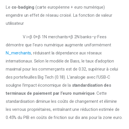
Le
 co-badging
 (carte européenne + euro numérique) 
engendre un effet de réseau croisé. La fonction de valeur 
utilisateur 
V i ​ =β 0 ​ +β 1 ​ N merchants ​ +β 2 ​ N banks ​ −γ⋅Fees
démontre que l’euro numérique augmente uniformément 
N_merchants
, réduisant la dépendance aux réseaux 
internationaux. Selon le modèle de Bass, le taux d’adoption 
maximal pour les commerçants est de 0.32, supérieur à celui 
des portefeuilles Big Tech (0.18). L’analogie avec l’USB-C 
souligne l’impact économique de la 
standardisation des 
terminaux de paiement par l’euro numérique
. Cette 
standardisation diminue les coûts de changement et élimine 
les verrous propriétaires, entraînant une réduction estimée de 
0.45% du PIB en coûts de friction sur dix ans pour la zone euro.