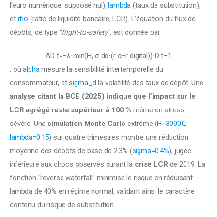
l’euro numérique, supposé nul), 
lambda
 (taux de substitution), 
et
 rho
 (ratio de liquidité bancaire, LCR). L’équation du flux de 
dépôts, de type “
flight-to-safety
“, est donnée par 
ΔD t ​ =−λ⋅min(H, σ d ​ α⋅(r d ​ −r digital ​ ) ​ )⋅D t−1 ​
, où 
alpha
 mesure la sensibilité intertemporelle du 
consommateur, et 
sigma_d
 la volatilité des taux de dépôt. Une 
analyse citant la BCE (2025) indique que l’impact sur le 
LCR agrégé reste supérieur à 100 %
 même en stress 
sévère. Une 
simulation Monte Carlo
 extrême (
H=3000€, 
lambda=0.15
) sur quatre trimestres montre une réduction 
moyenne des dépôts de base de 2.3% (
sigma=0.4%
), jugée 
inférieure aux chocs observés durant la 
crise LCR 
de 2019. La 
fonction “reverse waterfall” minimise le risque en réduisant 
lambda de 40% en régime normal, validant ainsi le caractère 
contenu du risque de substitution.