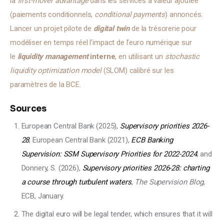
la 
first-mover advantage
 dans les services à valeur ajoutée 
(paiements conditionnels, 
conditional payments
) annoncés. 
Lancer un projet pilote de 
digital twin
de la trésorerie pour 
modéliser en temps réel l’impact de l’euro numérique sur 
le 
liquidity management
 interne
, en utilisant un 
stochastic 
liquidity optimization model
 (SLOM) calibré sur les 
paramètres de la BCE.
Sources
European Central Bank (2025),
Supervisory priorities 2026-
28
; European Central Bank (2021),
ECB Banking
Supervision: SSM Supervisory Priorities for 2022-2024
; and
Donnery, S. (2026),
Supervisory priorities 2026-28: charting
a course through turbulent waters
,
The Supervision Blog
,
ECB, January.
The digital euro will be legal tender, which ensures that it will