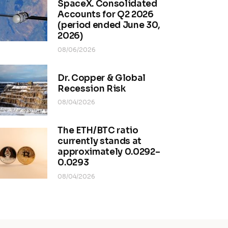
SpaceX. Consolidated
Accounts for Q2 2026
(period ended June 30,
2026)
08/06/2026
Dr. Copper & Global
Recession Risk
08/04/2026
The ETH/BTC ratio
currently stands at
approximately 0.0292–
0.0293
08/04/2026