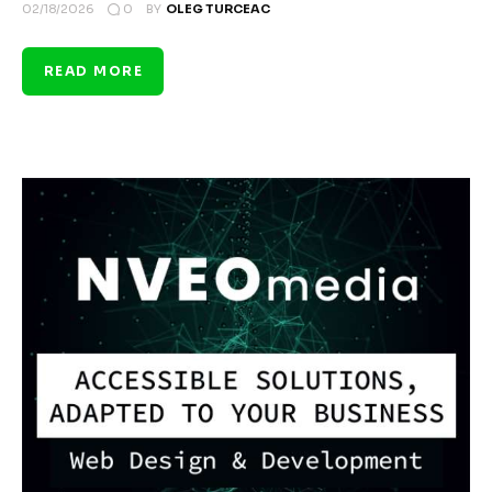
0
02/18/2026
BY
OLEG TURCEAC
READ MORE