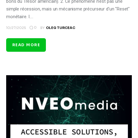
bons du Trésor américain). 2. Ce phénomène n'est pas une
simple récession, mais un mécanisme précurseur d'un "Reset"
monétaire. I.…
0
10/27/2025
BY
OLEG TURCEAC
READ MORE