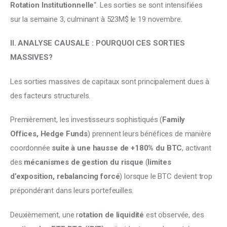
Rotation
Institutionnelle
“. Les sorties se sont intensifiées 
sur la semaine 3, culminant à 523M$ le 19 novembre.
II. ANALYSE CAUSALE : POURQUOI CES SORTIES 
MASSIVES?
Les sorties massives de capitaux sont principalement dues à 
des facteurs structurels. 
Premièrement, les investisseurs sophistiqués (
Family 
Offices, Hedge Funds
) prennent leurs bénéfices de manière 
coordonnée 
suite à une hausse de +180% du BTC
, activant 
des 
mécanismes de gestion du risque
 (
limites 
d’exposition, rebalancing forcé
) lorsque le BTC devient trop 
prépondérant dans leurs portefeuilles. 
Deuxièmement, une r
otation de liquidité
 est observée, des 