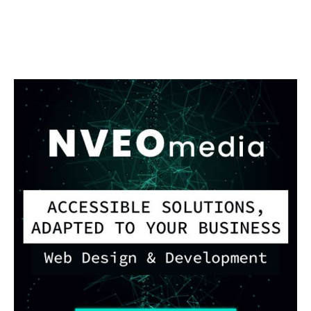
ANALYSE DE MARCHÉ
MARKETS
La grande contraction
liquide 2025-2030
BY
OLEG TURCEAC
PUBLISHED:
11/27/2025
752
VIEWS