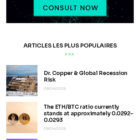
0
COMMENTS
3 MIN
READ TIME
L’article introduit une nouvelle équation dynamique non-linéaire 
pour la 
liquidité systémique (LNS)
, intégrant quatre vecteurs 
(
bilan Fed, TGA/fiscal, émissions Trésor, RRP, carry trade 
unwind
). L’analyse quantitative pour 2025-2026 prévoit une 
contraction systémique majeure de 
$14,640 milliards par an
(
-5.2% PIB mondial
), soit une 
vélocité
 de retrait 3.8 fois 
supérieure à celle de 2008. Cette contraction est 
principalement pilotée par les autorités publiques (Fed et 
Trésor), marquant une asymétrie structurelle par rapport aux 
chocs antérieurs.