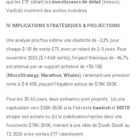
que les ETF ciblant les 
investisseurs de détail
 (Invesco, 
VanEck) montrent des sorties moindres.
IV. IMPLICATIONS STRATÉGIQUES & PROJECTIONS
Une analyse prix/flux estime une élasticité de -3,2% pour 
chaque $-1B de sortie ETF, avec un retard de 2-5 jours. Pour 
novembre 2025 ($-14.6B sortis), l’impact théorique de -46,7% 
est atténué par un support acheteur de +$6.15B 
(
MicroStrategy
, 
Marathon
, 
Whales
), ramenant une pression 
nette à $-8.45B, plaçant l’équilibre autour de $78K-$85K.
Pour les 30-60 jours, deux scénarios sont projetés : (a) une 
capitulation vers $58K-$65K si la Fed reste 
hawkish
 et 
MSTR
stoppe ses achats ou (b) la stabilisation/reprise dans une 
fourchette $78K-$95K, menant à une cible de $xxxK-$xxxK au 
T2 2026 si les sorties ETF ralentissent.