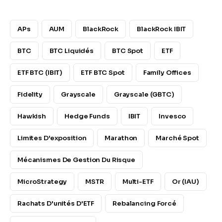
APs
AUM
BlackRock
BlackRock IBIT
BTC
BTC Liquidés
BTC Spot
ETF
ETF BTC (IBIT)
ETF BTC Spot
Family Offices
Fidelity
Grayscale
Grayscale (GBTC)
Hawkish
Hedge Funds
IBIT
Invesco
Limites D'exposition
Marathon
Marché Spot
Mécanismes De Gestion Du Risque
MicroStrategy
MSTR
Multi-ETF
Or (IAU)
Rachats D'unités D'ETF
Rebalancing Forcé