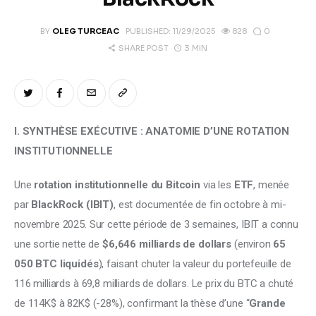
Climate
0
BY
OLEG TURCEAC
PUBLISHED:
11/29/2025
828
Markets
3 MIN
SHARE POST
Tech
Reports
I. SYNTHÈSE EXÉCUTIVE : ANATOMIE D’UNE ROTATION 
INSTITUTIONNELLE
Shop
Une
 rotation institutionnelle du Bitcoin
 via les 
ETF
, menée 
par 
BlackRock (IBIT)
, est documentée de fin octobre à mi-
novembre 2025. Sur cette période de 3 semaines, IBIT a connu 
une sortie nette de 
$6,646 milliards de dollars
 (environ 
65 
050 BTC liquidés
), faisant chuter la valeur du portefeuille de 
116 milliards à 69,8 milliards de dollars. Le prix du BTC a chuté 
de 114K$ à 82K$ (-28%), confirmant la thèse d’une “
Grande 