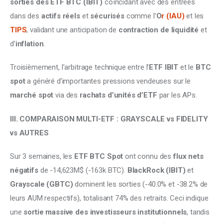
sorties des ETF BTC (IBIT) 
coïncidant avec des entrées 
dans des 
actifs réels
 et 
sécurisés 
comme l’
O
r (IAU)
 et les 
TIPS
, validant une anticipation de 
contraction de liquidité
 et 
d’
inflation
. 
Troisièmement, l’arbitrage technique entre l’
ETF IBIT
 et le 
BTC 
spot
 a généré d’importantes pressions vendeuses sur le 
marché spot
 via des 
rachats d’unités d’ETF
 par les APs.
III. COMPARAISON MULTI-ETF : GRAYSCALE vs FIDELITY 
vs AUTRES
Sur 3 semaines, les 
ETF BTC Spot 
ont connu des 
flux nets 
négatifs
 de -14,623M$ (-163k BTC). 
BlackRock (IBIT)
 et 
Grayscale (GBTC) 
dominent les sorties (-40.0% et -38.2% de 
leurs AUM respectifs), totalisant 74% des retraits. Ceci indique 
une 
sortie massive des investisseurs institutionnels
, tandis 