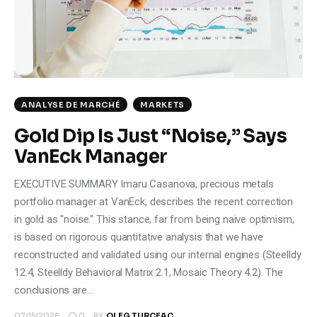
Climate
Markets
Tech
ANALYSE DE MARCHÉ
MARKETS
Reports
Gold Dip Is Just “Noise,” Says
VanEck Manager
Shop
EXECUTIVE SUMMARY Imaru Casanova, precious metals
portfolio manager at VanEck, describes the recent correction
in gold as "noise." This stance, far from being naive optimism,
is based on rigorous quantitative analysis that we have
reconstructed and validated using our internal engines (Steelldy
12.4, Steelldy Behavioral Matrix 2.1, Mosaic Theory 4.2). The
conclusions are…
0
07/15/2026
BY
OLEG TURCEAC